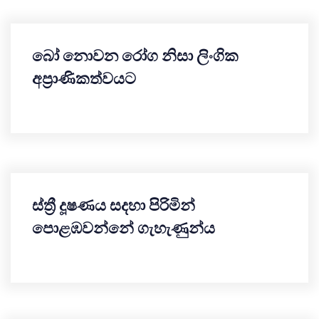
බෝ නොවන රෝග නිසා ලිංගික
අප්‍රාණිකත්වයට
ස්ත්‍රී දූෂණය සදහා පිරිමින්
පොළඹවන්නේ ගැහැණුන්ය