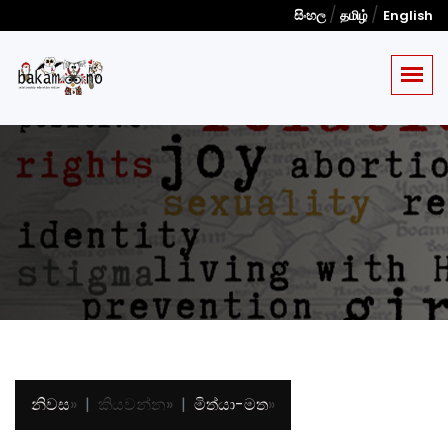
/
/
සිංහල
தமிழ்
English
නිවස
»
කියවන්න
»
මිත්යා-මත
»