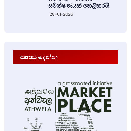
සමීක්ෂණයක් හෙළිකරයි
28-01-2026
සහාය දෙන්න