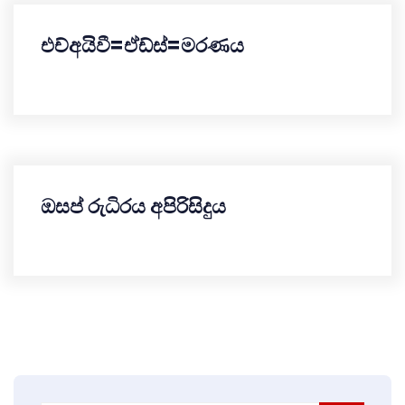
එච්අයිවී=ඒඩ්ස්=මරණය
ඔසප් රුධිරය අපිරිසිදුය