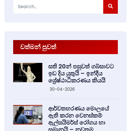
Search
for:
වත්මන් පුවත්
සති 20න් පසුවත් ගබ්සාවට
ඉඩ දිය යුතුයි – ඉන්දීය
ශ්‍රේෂ්ඨාධිකරණය කියයි
30-04-2026
ආර්වතහරණය මොලයේ
ඇති කරන වෙනස්කම්
ඇල්සයිමර්ස් රෝගය හා
සමානයි – නවතම