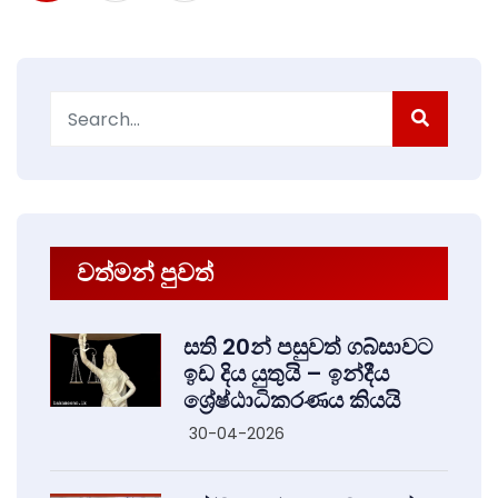
Search
for:
වත්මන් පුවත්
සති 20න් පසුවත් ගබ්සාවට
ඉඩ දිය යුතුයි – ඉන්දීය
ශ්‍රේෂ්ඨාධිකරණය කියයි
30-04-2026