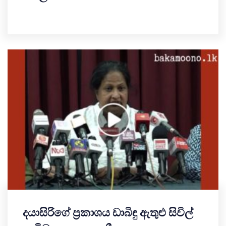
දයාසිරිගේ ප්‍රකාශය ඩාබිඳු ඇතුළු සිවිල්