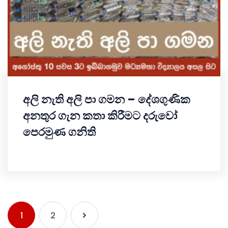
අලි නැති අලි පා ගමන – දේශගුණික
අනතුර ගැන කතා කිරීමට දරුවෝ
පෙරමුණ ගනිති
1
2