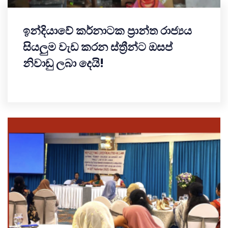
ඉන්දියාවේ කර්නාටක ප්‍රාන්ත රාජ්‍යය
සියලුම වැඩ කරන ස්ත්‍රීන්ට ඔසප්
නිවාඩු ලබා දෙයි!