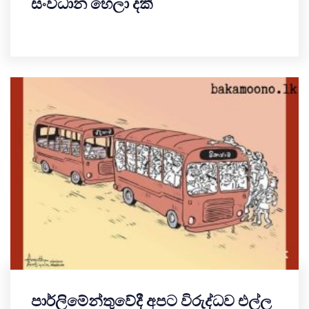
සංවිධාන හෙලා දකී
පාර්ලිමේන්තුවේදී අපට විරුද්ධව එල්ල