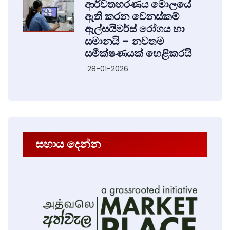
ආර්වතහරණය මොලයේ
ඇති කරන වෙනස්කම්
ඇල්සයිමර්ස් රෝගය හා
සමානයි – නවතම
සමීක්ෂණයක් හෙළිකරයි
28-01-2026
සහාය දෙන්න