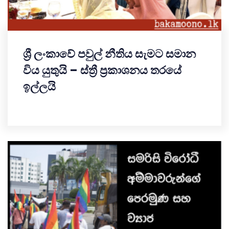
ශ්‍රී ලංකාවේ පවුල් නීතිය සැමට සමාන
විය යුතුයි – ස්ත්‍රී ප්‍රකාශනය තරයේ
ඉල්ලයි