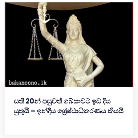
සති 20න් පසුවත් ගබ්සාවට ඉඩ දිය
යුතුයි – ඉන්දීය ශ්‍රේෂ්ඨාධිකරණය කියයි