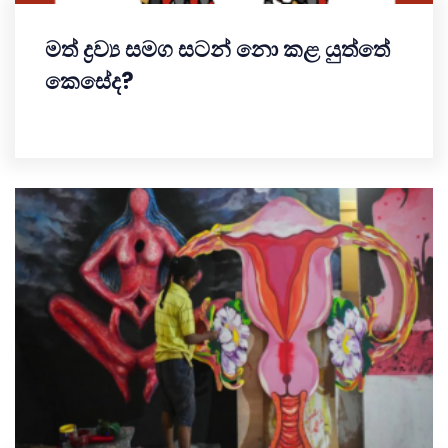
මත් ද්‍රව්‍ය සමග සටන් නො කළ යුත්තේ
කෙසේද?