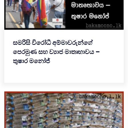
සමරිසි විරෝධී අම්මාවරුන්ගේ
පෙරමුණ සහ ව්‍යාජ මාතෘභාවය –
තුෂාර මනෝජ්