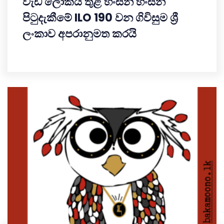
වැඩ ලෝකය තුළ හිංසන හිංසන
පිටුදැකීමේ ILO 190 වන ගිවිසුම ශ්‍රී
ලංකාව අපරානුමත කරයි