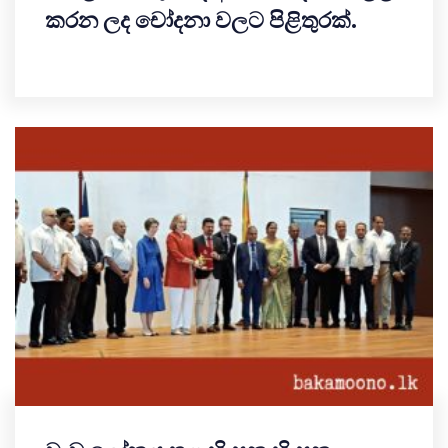
කරන ලද චෝදනා වලට පිළිතුරක්.