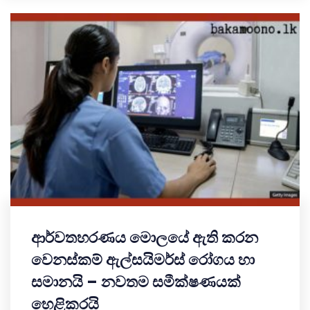
ආර්වතහරණය මොලයේ ඇති කරන
වෙනස්කම් ඇල්සයිමර්ස් රෝගය හා
සමානයි – නවතම සමීක්ෂණයක්
හෙළිකරයි