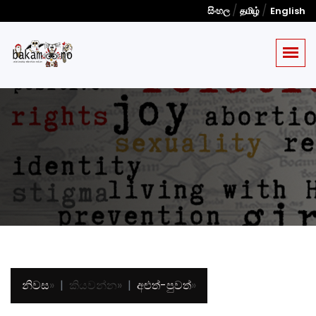
/
/
සිංහල
தமிழ்
English
නිවස
»
කියවන්න
»
අළුත්-පුවත්
»