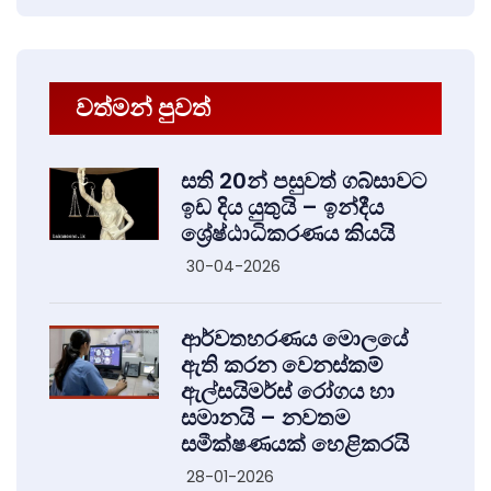
වත්මන් පුවත්
සති 20න් පසුවත් ගබ්සාවට
ඉඩ දිය යුතුයි – ඉන්දීය
ශ්‍රේෂ්ඨාධිකරණය කියයි
30-04-2026
ආර්වතහරණය මොලයේ
ඇති කරන වෙනස්කම්
ඇල්සයිමර්ස් රෝගය හා
සමානයි – නවතම
සමීක්ෂණයක් හෙළිකරයි
28-01-2026