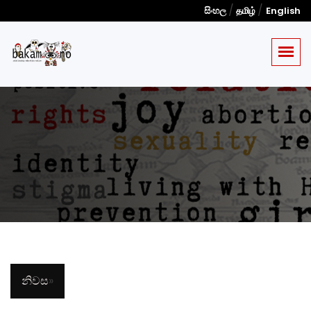
/
/
සිංහල
தமிழ்
English
නිවස
»