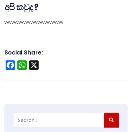
අපි කවුද ?
vvvvvvvvvvvvvvvvvvvvvvvvv
Social Share:
Facebook
WhatsApp
X
Search
for: