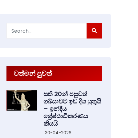
Search
for:
වත්මන් පුවත්
සති 20න් පසුවත්
ගබ්සාවට ඉඩ දිය යුතුයි
– ඉන්දීය
ශ්‍රේෂ්ඨාධිකරණය
කියයි
30-04-2026