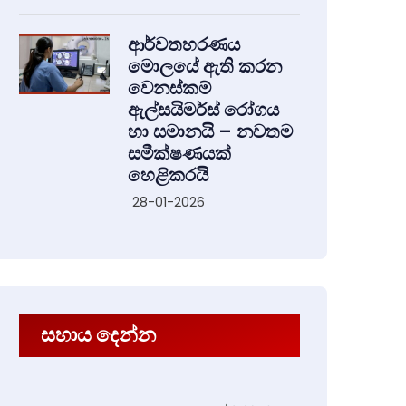
ආර්වතහරණය
මොලයේ ඇති කරන
වෙනස්කම්
ඇල්සයිමර්ස් රෝගය
හා සමානයි – නවතම
සමීක්ෂණයක්
හෙළිකරයි
28-01-2026
සහාය දෙන්න