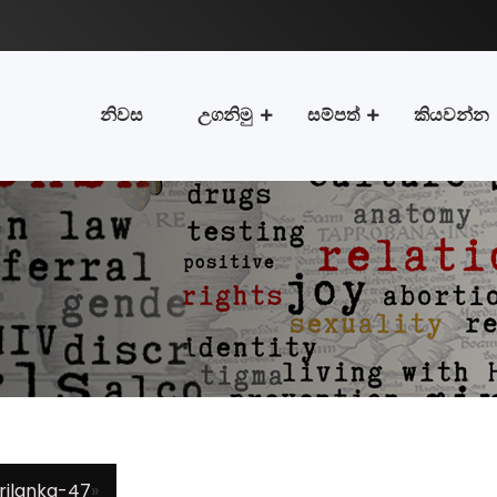
නිවස
උගනිමු
සම්පත්
කියවන්න
rilanka-47
»