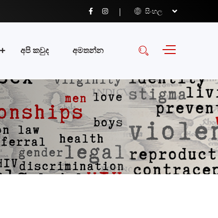
සිංහල
අපි කවුද
අමතන්න