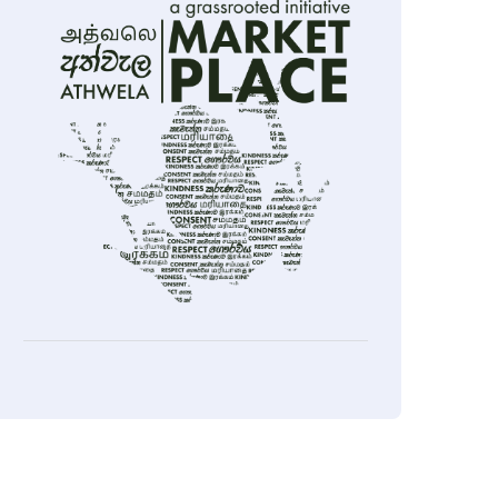
ok
sApp