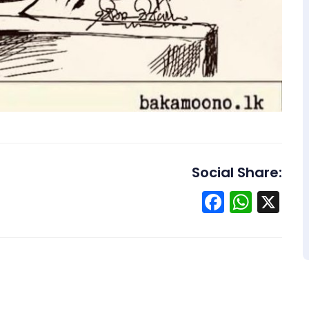
Social Share:
Facebo
What
X