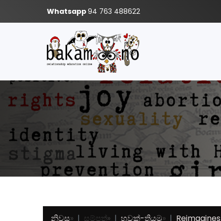
Whatsapp
94 763 488622
නිවස
»
සම්පත්
»
හූවක්-තියමු
»
Reimagines