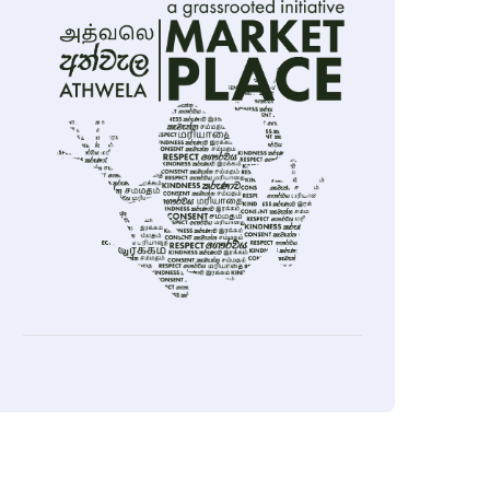
ok
sApp