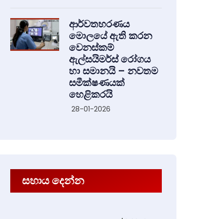
ආර්වතහරණය
මොලයේ ඇති කරන
වෙනස්කම්
ඇල්සයිමර්ස් රෝගය
හා සමානයි – නවතම
සමීක්ෂණයක්
හෙළිකරයි
28-01-2026
සහාය දෙන්න