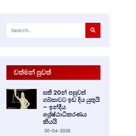
Search
for:
වත්මන් පුවත්
සති 20න් පසුවත්
ගබ්සාවට ඉඩ දිය යුතුයි
– ඉන්දීය
ශ්‍රේෂ්ඨාධිකරණය
කියයි
30-04-2026