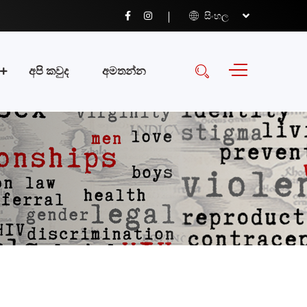
සිංහල
අපි කවුද
අමතන්න