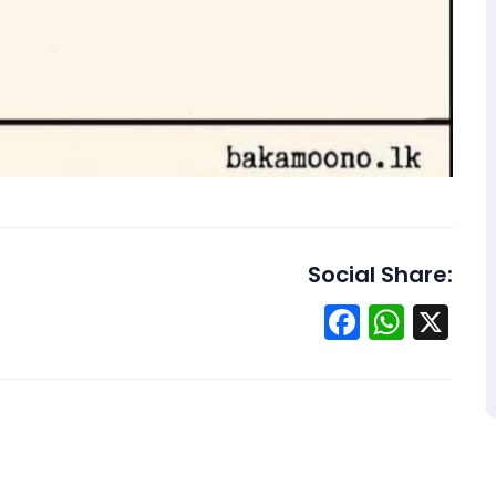
Social Share:
Facebo
What
X