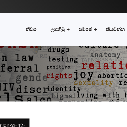
නිවස
උගනිමු
සම්පත්
කියවන්න
rilanka-42
»