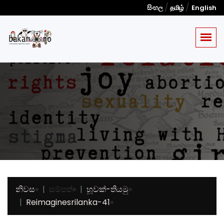
/
/
සිංහල
தமிழ்
English
නිවස
»
සම්පත්
»
හූවක්-තියමු
»
Reimaginesrilanka-41
»