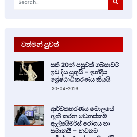
for:
වත්මන් පුවත්
සති 20න් පසුවත් ගබ්සාවට
ඉඩ දිය යුතුයි – ඉන්දීය
ශ්‍රේෂ්ඨාධිකරණය කියයි
30-04-2026
ආර්වතහරණය මොලයේ
ඇති කරන වෙනස්කම්
ඇල්සයිමර්ස් රෝගය හා
සමානයි – නවතම