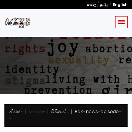
/
/
සිංහල
தமிழ்
English
නිවස
»
සම්පත්
»
වීඩියෝ
»
Bak-news-episode-1
»