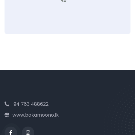
94 763 488622
www.bakamoono.lk