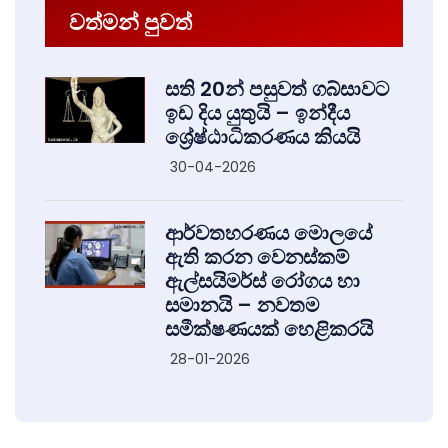
වත්මන් පුවත්
සති 20න් පසුවත් ගබ්සාවට
ඉඩ දිය යුතුයි – ඉන්දීය
ශ්‍රේෂ්ඨාධිකරණය කියයි
30-04-2026
ආර්වතහරණය මොලයේ
ඇති කරන වෙනස්කම්
ඇල්සයිමර්ස් රෝගය හා
සමානයි – නවතම
සමීක්ෂණයක් හෙළිකරයි
28-01-2026