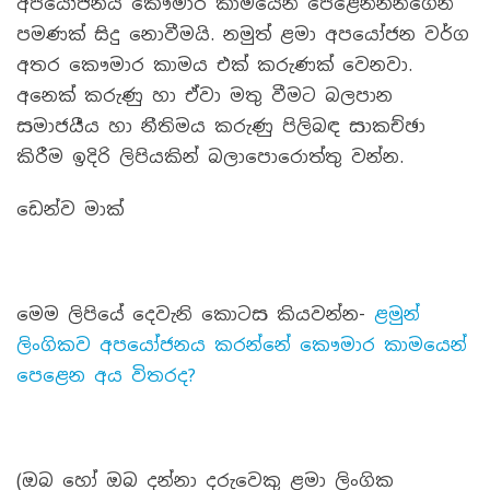
අපයෝජනය කෞමාර කාමයෙන් පෙළෙන්නන්ගෙන්
පමණක් සිදු නොවීමයි. නමුත් ළමා අපයෝජන වර්ග
අතර කෞමාර කාමය එක් කරුණක් වෙනවා.
අනෙක් කරුණු හා ඒවා මතු වීමට බලපාන
සමාජයීය හා නීතිමය කරුණු පිලිබඳ සාකච්ඡා
කිරීම ඉදිරි ලිපියකින් බලාපොරොත්තු වන්න.
ඩෙන්ව මාක්
මෙම ලිපියේ දෙවැනි කොටස කියවන්න-
ළමුන්
ලිංගිකව අපයෝජනය කරන්නේ කෞමාර කාමයෙන්
පෙළෙන අය විතරද?
(ඔබ හෝ ඔබ දන්නා දරුවෙකු ළමා ලිංගික