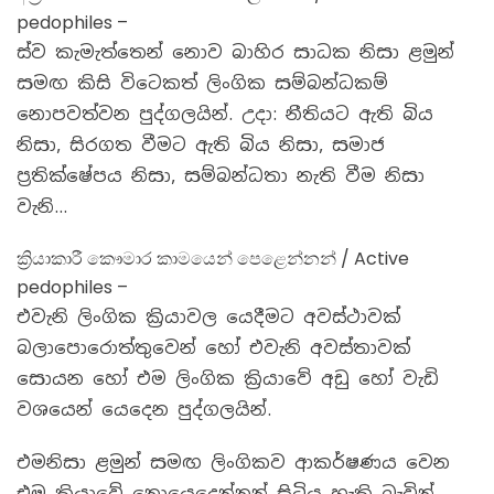
pedophiles –
ස්ව කැමැත්තෙන් නොව බාහිර සාධක නිසා ළමුන්
සමඟ කිසි විටෙකත් ලිංගික සම්බන්ධකම්
නොපවත්වන පුද්ගලයින්. උදා: නීතියට ඇති බිය
නිසා, සිරගත වීමට ඇති බිය නිසා, සමාජ
ප්‍රතික්ෂේපය නිසා, සම්බන්ධතා නැති වීම නිසා
වැනි…
ක්‍රියාකාරී කෞමාර කාමයෙන් පෙළෙන්නන් / Active
pedophiles –
එවැනි ලිංගික ක්‍රියාවල යෙදීමට අවස්ථාවක්
බලාපොරොත්තුවෙන් හෝ එවැනි අවස්තාවක්
සොයන හෝ එම ලිංගික ක්‍රියාවේ අඩු හෝ වැඩි
වශයෙන් යෙදෙන පුද්ගලයින්.
එමනිසා ළමුන් සමඟ ලිංගිකව ආකර්ෂණය වෙන
එම ක්‍රියාවේ නොයෙදෙන්නන් සිටිය හැකි බැවින්