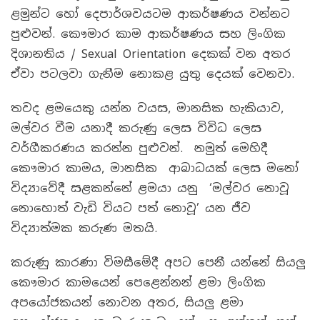
ළමුන්ට හෝ දෙපාර්ශවයටම ආකර්ෂණය වන්නට
පුළුවන්. කෞමාර කාම ආකර්ෂණය සහ ලිංගික
දිශානතිය / Sexual Orientation දෙකක් වන අතර
ඒවා පටලවා ගැනීම නොකළ යුතු දෙයක් වෙනවා.
තවද ළමයෙකු යන්න වයස, මානසික හැකියාව,
මල්වර වීම යනාදී කරුණු ලෙස විවිධ ලෙස
වර්ගීකරණය කරන්න පුළුවන්. නමුත් මෙහිදී
කෞමාර කාමය, මානසික ආබාධයක් ලෙස මනෝ
විද්‍යාවේදී සළකන්නේ ළමයා යනු ‘මල්වර නොවූ
නොහොත් වැඩි වියට පත් නොවූ’ යන ජීව
විද්‍යාත්මක කරුණ මතයි.
කරුණු කාරණා විමසීමේදී අපට පෙනී යන්නේ සියලු
කෞමාර කාමයෙන් පෙළෙන්නන් ළමා ලිංගික
අපයෝජකයන් නොවන අතර, සියලු ළමා