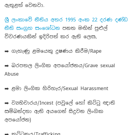
ඇතුළත් වෙනවා.
ශ්‍රී ලංකාවේ නීතිය අතර 1995 අංක 22 දරණ දණ්ඩ
නීති සංග‍්‍රහ සංශෝධන
පනත මඟින් පුළුල්
විවරණයකින් ඉදිරිපත් කර ඇති ලෙස,
➡️ ගැහැණු ළමයෙකු දුෂණය කිරීම/Rape
➡️ බරපතල ලිංගික අපයෝජනය/Grave sexual
Abuse
➡️ ළමා ලිංගික හිරිහැර/Sexual Harassment
➡️ ව්‍යභිචාරය/Incest (පවුලේ හෝ කිට්ටු ඥාති
සම්බන්දතා ඇති අයගෙන් සිදුවන ලිංගික
අපයෝජන)
➡️ කුට්ටනය/Trafficking