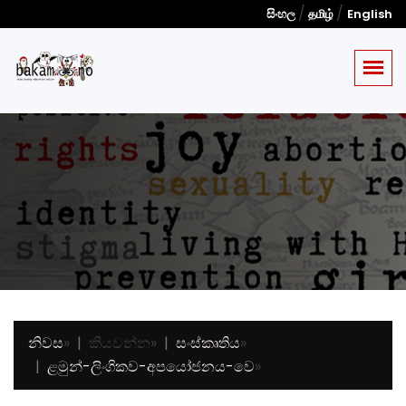
/
/
සිංහල
தமிழ்
English
නිවස
»
කියවන්න
»
සංස්කෘතිය
»
ළමුන්-ලිංගිකව-අපයෝජනය-වෙ
»