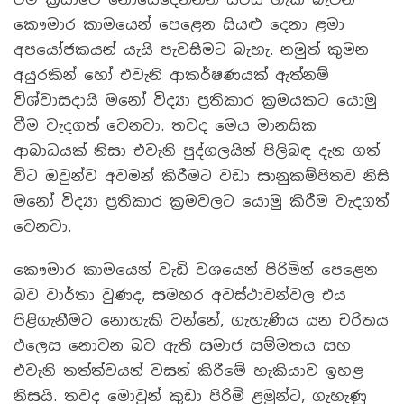
කෞමාර කාමයෙන් පෙළෙන සියළු දෙනා ළමා
අපයෝජකයන් යැයි පැවසීමට බැහැ. නමුත් කුමන
අයුරකින් හෝ එවැනි ආකර්ෂණයක් ඇත්නම්
විශ්වාසදායි මනෝ විද්‍යා ප්‍රතිකාර ක්‍රමයකට යොමු
වීම වැදගත් වෙනවා. තවද මෙය මානසික
ආබාධයක් නිසා එවැනි පුද්ගලයින් පිලිබඳ දැන ගත්
විට ඔවුන්ව අවමන් කිරීමට වඩා සානුකම්පිතව නිසි
මනෝ විද්‍යා ප්‍රතිකාර ක්‍රමවලට යොමු කිරීම වැදගත්
වෙනවා.
කෞමාර කාමයෙන් වැඩි වශයෙන් පිරිමින් පෙළෙන
බව වාර්තා වුණද, සමහර අවස්ථාවන්වල එය
පිළිගැනීමට නොහැකි වන්නේ, ගැහැණිය යන චරිතය
එලෙස නොවන බව ඇති සමාජ සම්මතය සහ
එවැනි තත්ත්වයන් වසන් කිරීමේ හැකියාව ඉහළ
නිසයි. තවද මොවුන් කුඩා පිරිමි ළමුන්ට, ගැහැණු