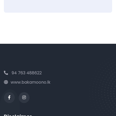
94 763 488622
www.bakamoono.lk