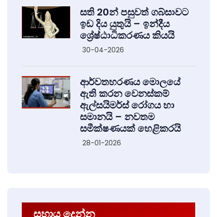
සති 20න් පසුවත් ගබ්සාවට
ඉඩ දිය යුතුයි – ඉන්දීය
ශ්‍රේෂ්ඨාධිකරණය කියයි
30-04-2026
ආර්වතහරණය මොලයේ
ඇති කරන වෙනස්කම්
ඇල්සයිමර්ස් රෝගය හා
සමානයි – නවතම
සමීක්ෂණයක් හෙළිකරයි
28-01-2026
සහාය දෙන්න