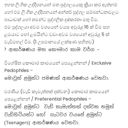
ඉහත ලිංගික උද්දීපනයන් මත පුද්ගලයෙකු ක්‍රියා කර ඇත්නම්
හෝ එම ලිංගික උද්දීපනයන් අන්තර් පුද්ගල සම්බන්ධතාවලට
බාධාවක් හෝ තමන්ට පුද්ගලික දුෂ්කරතා මතු වීම.
එම පුද්ගලයා අවම වශයෙන් වයස අවුරුදු 16 ක් වීම සහ
ළමයාට හෝ ළමයින්ට වඩා අවම වශයෙන් අවුරුදු 5 ක්
වැඩිමහල් වීම. (1 උපමානයේ ලක්ෂණ සහිතව)
? ආකර්ෂණය මත කෞමාර කාම වර්ග –
විශේෂිත කෞමාර කාමයෙන් පෙළෙන්නන් / Exclusive
Pedophiles –
මොවුන් ළමුන්ට පමණක් ආකර්ෂණය වෙනවා.
වරණීය (වැඩි කැමැත්තක් දක්වන) කෞමාර කාමයෙන්
පෙළෙන්නන් / Preferential Pedophiles –
මොවුන් ළමුන්ට වැඩි කැමැත්තක් දක්වන නමුත්
වැඩිහිටියන්ට හෝ ගැටවර වයසේ ළමුන්ට
(Teenagers) ආකර්ෂණය වෙනවා.