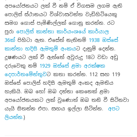
අපයෝජනයට ලක් වී නම් ඒ විගසම ලගම ඇති
පොලිස් ස්ථානයට විශ්වාසවන්ත වැඩිහිටියෙකු
සමග ගොස් පැමිණිල්ලක් ගොනු කරන්න. රට
පුරා
පොලිස් කාන්තා කාර්යංශයේ කාර්යාල
36ක්
පිහිටා ඇත. එසේත් නැතිනම්
1938 ඔස්සේ
කාන්තා හදිසි ඇමතුම් අංකය
ට දැනුම් දෙන්න.
දූෂණයට ලක් වී ඇත්තේ අවුරුදු 18ට වඩා අඩු
දරුවෙකු නම්
1929 ඔස්සේ ළමා අරක්ෂක
දෙපාර්තමේන්තුව
ට කතා කරන්න. 112 සහ 119
ඔස්සේ පොලිස් හදිසි ඇමතුම් අංකද ඇමතිය
හැකියි. ඔබ හෝ ඔබ දන්නා කෙනෙක් ළමා
අපයෝජනයකට ලක් වුණොත් ඔබ තනි වී සිටිනවා
යැයි සිතන්න එපා. සහය ඉල්ලා සිටින්න.
අපට
ලියන්න.
)