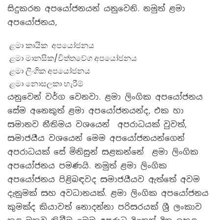
සිදුකරන අපයෝජනයන් යනුවෙනි. නමුත් ළමා
අපයෝජනය,
ළමා කායික අපයෝජනය
ළමා මානසික/චිත්තවේග අපයෝජනය
ළමා ලිංගික අපයෝජනය
ළමා නොසලකා හැරීම්
යනුවෙන් වර්ග වෙනවා. ළමා ලිංගික අපයෝජනය
සේම අනෙකුත් ළමා අපයෝජනයන්ද, එක හා
සමානව නීතිමය වශයෙන් අපරාධයක් වුවත්,
සමාජයීය වශයෙන් මෙම අපයෝජනයන්ගෙන්
අපරාධයක් සේ මිනිසුන් සළකන්නේ ළමා ලිංගික
අපයෝජනය පමණයි. නමුත් ළමා ලිංගික
අපයෝජනය පිළිබඳවද සමාජයීයව ඇත්තේ අවම
දැනුමක් සහ අවධානයක්. ළමා ලිංගික අපයෝජනය
කුමක්ද කියාවත් නොදන්නා පරිසරයක් ශ්‍රී ලංකාව