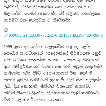
තුළ මතුව තිබීම මෙම අපරාධ දිනෙන් දින ඉහළ
යෑමටත්, නීතිය ක්‍රියාත්මක කරන ආයතන හා
නිලධාරීන් මෙන්ම රජයයන්ද මේ පිලිබඳ නොසළකා
හැරීමට එක් හේතුවක් වී තිබෙනවා.
1999 ළමා අපයෝජන වැළැක්වීම පිළිබඳ ලෝක
සෞඛ්‍ය සංවිධානයේ උපදේශනයේ නිර්ණායක අනුව
ළමා ලිංගික අපයෝජනය යනු, ‘ළමයෙකු, ඔහු හෝ
ඇය සම්පූර්ණයෙන් වටහා නොගත්, ඔවුන් දැනුවත්ව
කැමැත්ත ලබා දීමට අපොහොසත් වන, හෝ ඒ
සඳහා ළමයා ශාරීරිකව සුදානම් නැති සහ කැමැත්ත
ලබා දිය නොහැකි, නීතිමය වශයෙන් තහනම්,
සමාජ විරෝධී ලිංගික ක්‍රියාකාරකම්වලට සම්බන්ධ
වීම ” ලෙස නිර්වචනය වෙනවා.