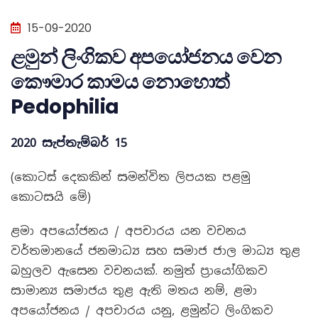
15-09-2020
ළමුන් ලිංගිකව අපයෝජනය වෙන
කෞමාර කාමය නොහොත්
Pedophilia
2020 සැප්තැම්බර් 15
(කොටස් දෙකකින් සමන්විත ලිපයක පළමු
කොටසයි මේ)
ළමා අපයෝජනය / අපචාරය යන වචනය
වර්තමානයේ ජනමාධ්‍ය සහ සමාජ ජාල මාධ්‍ය තුළ
බහුලව ඇසෙන වචනයක්. නමුත් ප්‍රායෝගිකව
සාමාන්‍ය සමාජය තුළ ඇති මතය නම්, ළමා
අපයෝජනය / අපචාරය යනු, ළමුන්ට ලිංගිකව