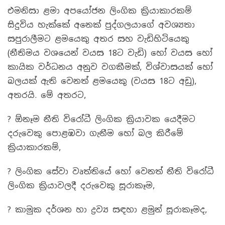
එමනිසා ළමා අපයෝජන ලිංගික ක්‍රියාකාරකම්
සිදුවිය හැක්කේ අනෙක් පුද්ගලයාගේ අවශ්‍යතා
සපුරාලීමට ළමයෙකු අතර සහ වැඩිහිටියෙකු
(නීතිමය වශයෙන් වයස 18ට වැඩි) හෝ වයස හෝ
කායික වර්ධනය අනුව වගකීමක්, විශ්වාසයක් හෝ
බලයක් ඇති වෙනත් ළමයෙකු (වයස 18ට අඩු),
අතරයි. මේ අතරට,
? ඕනෑම නීති විරෝධී ලිංගික ක්‍රියාවක යෙදීමට
දරුවෙකු පොළඹවා ගැනීම හෝ බල කිරීමේ
ක්‍රියාකාරකම්,
? ලිංගික සේවා වෘත්තියේ හෝ වෙනත් නීති විරෝධී
ලිංගික ක්‍රියාවලදී දරුවෙකු සූරාකෑම,
? කාමුක දර්ශන හා ද්‍රව්‍ය සඳහා ළමුන් සූරාකෑමද,