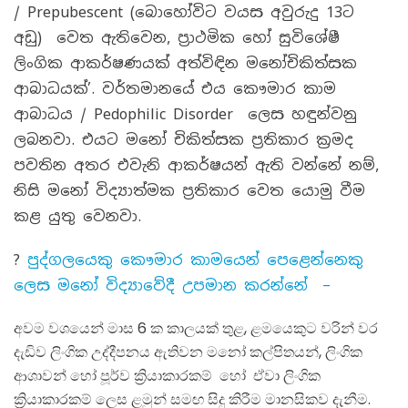
/ Prepubescent (බොහෝවිට වයස අවුරුදු 13ට
අඩු) වෙත ඇතිවෙන, ප්‍රාථමික හෝ සුවිශේෂී
ලිංගික ආකර්ෂණයක් අත්විඳින මනෝචිකිත්සක
ආබාධයක්’. වර්තමානයේ එය කෞමාර කාම
ආබාධය / Pedophilic Disorder ලෙස හඳුන්වනු
ලබනවා. එයට මනෝ චිකිත්සක ප්‍රතිකාර ක්‍රමද
පවතින අතර එවැනි ආකර්ෂයන් ඇති වන්නේ නම්,
නිසි මනෝ විද්‍යාත්මක ප්‍රතිකාර වෙත යොමු වීම
කළ යුතු වෙනවා.
?
පුද්ගලයෙකු කෞමාර කාමයෙන් පෙළෙන්නෙකු
ලෙස මනෝ විද්‍යාවේදී උපමාන කරන්නේ –
අවම වශයෙන් මාස 6 ක කාලයක් තුළ, ළමයෙකුට වරින් වර
දැඩිව ලිංගික උද්දීපනය ඇතිවන මනෝ කල්පිතයන්, ලිංගික
ආශාවන් හෝ පූර්ව ක්‍රියාකාරකම් හෝ ඒවා ලිංගික
ක්‍රියාකාරකම් ලෙස ළමුන් සමඟ සිදු කිරීම මානසිකව දැනීම.