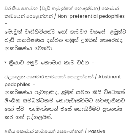
වරණීය නොවන (වැඩි කැමැත්තක් නොදක්වන) කෞමාර
කාමයෙන් පෙළෙන්නන් / Non-preferential pedophiles
–
මොවුන් වැඩිහිටියන්ට හෝ ගැටවර වයසේ ළමුන්ට
වැඩි ආකර්ෂණය දක්වන නමුත් ළමයින් කෙරෙහිද
ආකර්ෂණය වෙනවා.
? ක්‍රියාව අනුව කෞමාර කාම වර්ග –
වළකාලන කෞමාර කාමයෙන් පෙළෙන්නන් / Abstinent
pedophiles –
ආකර්ෂණය පැවතුණද, ළමුන් සමඟ කිසි විටෙකත්
ලිංගික සම්බන්ධකම් නොපැවැත්වීමට සවිඥානිකව
හෝ ස්ව කැමැත්තෙන් එසේ නොකිරීමට ප්‍රත්‍යක්ෂ
කර ගත් පුද්ගලයින්.
අක්‍රීය කෞමාර කාමයෙන් පෙළෙන්නන් / Passive