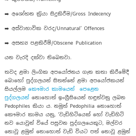
➡️ අශෝභන ක‍්‍රියා සිදුකිරීම/Gross Indecency
➡️ අස්වාභාවික වරද/Unnatural’ Offences
➡️ අසභ්‍ය පළකිරීම්/Obscene Publication
යන වැරදි දක්වා තිබෙනවා.
තවද ළමා ලිංගික අපයෝජනය ගැන කතා කිරීමේදී
බොහෝ පුද්ගලයන් සිතන්නේ ළමා අපයෝජකයන්
සියල්ලම
කෞමාර කාමයෙන් පෙළෙන
පුද්ගලයන්
නොහොත් ඉංග්‍රීසියෙන් හඳුන්වනු ලබන
Pedophiles කියා ය. නමුත් Pedophilia නොහොත්
කෞමාර කාමය යනු, ‘වැඩිහිටියෙක් හෝ වැඩිහිටි
නව යොවුන් වියේ පසුවන පුද්ගලයෙකුට, මල්වර
නොවූ ළමුන් නොහොත් වැඩි වියට පත් නොවූ ළමුන්