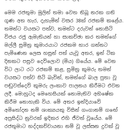
මෙම රජතුමා මුලින් තමා වෙත තිබූ නරක ගති
ගුණ අත හැර, දැහැමින් වසර 38ක් රජකම් කළේය.
තමන්ට වයසට පත්ව, තමන්ට දරුවන් නොසිටි
විජය රජු ඇමැතියන් හා සාකච්ඡා කර තමන්ගේ
මල්ලී සුමිත්‍ර කුමාරයාට රජකම භාර ගන්නට
පැමිණෙන ලෙස හසුන් පත් යැවූ අතර, ඉන් ටික
දිනකට පසුව දෙව්ලොව (මිය) ගියේය. මේ වෙන
විට ලාට රට රජකම් කළ, සුමිත්‍ර කුමරු තමන්
වයසට පත්ව සිටි බැවින්, තමන්ගේ බාල පුතා වූ
පඬුවස්දෙව් කුමරු ලංකාව පාලනය කිරීමට එවන
ලදී. මොහුටද මෙහෙසියක් නොමැතිව අභිෂේක
කිරීම නොහැකි විය. මේ අතර ඉන්දියාවේ
අමිතෝදන නම් ශාක්‍යයකු විසින් ගංගානම් ගඟේ
අප්‍රසිද්ධ නුවරක් ඉදිකර එහි ජීවත් වූයේය. මේ
රජතුමාට භද්දකච්චායනා නම් වූ ලස්සන දුවක් වූ