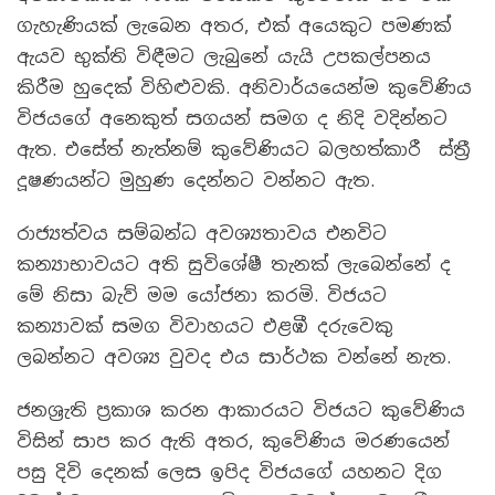
ගැහැණියක් ලැබෙන අතර, එක් අයෙකුට පමණක්
ඇයව භුක්ති විඳීමට ලැබුනේ යැයි උපකල්පනය
කිරීම හුදෙක් විහිළුවකි. අනිවාර්යයෙන්ම කුවේණිය
විජයගේ අනෙකුත් සගයන් සමග ද නිදි වදින්නට
ඇත. එසේත් නැත්නම් කුවේණියට බලහත්කාරී ස්ත්‍රී
දූෂණයන්ට මුහුණ දෙන්නට වන්නට ඇත.
රාජ්‍යත්වය සම්බන්ධ අවශ්‍යතාවය එනවිට
කන්‍යාභාවයට අති සුවිශේෂී තැනක් ලැබෙන්නේ ද
මේ නිසා බැව් මම යෝජනා කරමි. විජයට
කන්‍යාවක් සමග විවාහයට එළඹී දරුවෙකු
ලබන්නට අවශ්‍ය වුවද එය සාර්ථක වන්නේ නැත.
ජනශ්‍රැති ප්‍රකාශ කරන ආකාරයට විජයට කුවේණිය
විසින් සාප කර ඇති අතර, කුවේණිය මරණයෙන්
පසු දිවි දෙනක් ලෙස ඉපිද විජයගේ යහනට දිග