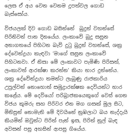
ලෙස ඒ අය වෙන වෙනම දූපත්වල ගොඩ
බැස්සෝය.
විජයලක් දිව ගොඩ බසින්නේ බුදුන් වහන්සේ
පිරිනිවන් පාන දිනයේය. ලංකාවේ බුදු සසුන
අනාගතයේ පිහිටන බැව් දුටු බුදුන් වහන්සේ, ශක්‍ර
දේවෙන්ද්‍රයා කැඳවා ‘මාගේ සසුන ලංකාවේ
පිහිටනවා. ඒ නිසා මේ ලංකාවට පැමිණි පිරිසත්,
ලංකාවත් ආරක්ෂා කරන්න’ කියා භාර දුන්නේය.
ශක්‍ර දේවේන්ද්‍රයා තමන්ට ලැබුණු රාජකාරිය
උපුල්වන් නොහොත් සමුද්‍රාරක්ෂක දෙවියන්ට භාර
කළේය. මේ දෙවියෝ පරිබ්‍රාජකයෙකුගේ වෙස් ගෙන
විජය කුමරු සහ පිරිවර එන මග ගසක් මුල සිට,
මිනිසුන් නොමැති මේ දිවයිනේ නුඹලාට බය නැද්දැයි
කියමින් ඔවුන්ට පිරිත් පැන් ඉස, පිරිත් නූල් බැඳ
අවසන් පසු අහසින් ආපසු ගියේය.