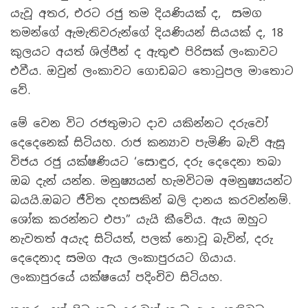
යැවූ අතර, එරට රජු තම දියණියක් ද, සමග
තමන්ගේ ඇමැතිවරුන්ගේ දියණියන් සියයක් ද, 18
කුලයට අයත් ශිල්පීන් ද ඇතුළු පිරිසක් ලංකාවට
එවීය. ඔවුන් ලංකාවට ගොඩබට තොටුපල මාතොට
වේ.
මේ වෙන විට රජතුමාට දාව යකින්නට දරුවෝ
දෙදෙනෙක් සිටියහ. රාජ කන්‍යාව පැමිණි බැව් ඇසූ
විජය රජු යක්ෂණියට ‘සොඳුර, දරු දෙදෙනා තබා
ඔබ දැන් යන්න. මනුෂ්‍යයන් හැමවිටම අමනුෂ්‍යයන්ට
බයයි.ඔබට ජීවිත දහසකින් බලි දානය කරවන්නම්.
ශෝක කරන්නට එපා” යැයි කීවේය. ඇය ඔහුට
නැවතත් අයැද සිටියත්, පලක් නොවූ බැවින්, දරු
දෙදෙනාද සමග ඇය ලංකාපුරයට ගියාය.
ලංකාපුරයේ යක්ෂයෝ පදිංචිව සිටියහ.