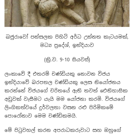
ඛජුරාවෝ පන්සලක පිහිටි අර්ධ උන්නත කැටයමක්,
මධ්‍ය ප්‍රදේශ්, ඉන්දියාව
(ක්‍රි.ව. 9-10 සියවස්)
ලංකාවේ දී එතරම් චණ්ඩියකු නොවන විජය
ඉන්දියාවේ බරපතල චණ්ඩියකු ලෙස නියෝජනය
කරන්නේ විජයගේ චරිතයේ ඇති තවත් ඓතිහාසික
අඩුවක් වැසීමට යැයි මම යෝජනා කරමි. විජයගේ
ලිංගිකත්වයේ දුර්වලතා වසන රළු පිරිමිකමේ
පොරෝනාව මෙම චණ්ඩිකමයි.
මේ පිටුවහල් කරන අපරාධකරුවාට සහ ඔහුගේ