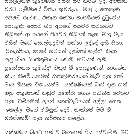
සියල්ලන්ම කුවේණිය විසින් සිර කරන ලදී. අවසාන
වරට පැමිණියේ විජය කුමරුය. ඔහු ද පොකුණ
අසලට පැමිණ, එතැන ඉන්නා තාපසියත් දුටුවේය.
පොකුණ දෙසට ගිය අයගේ පියවර සටහන්ව
තිබුනත් ආ අයගේ පියවර තිබුනේ නැත. ඔහු මැය
විසින් මගේ සොල්දාදුවන් ගන්නා ලද්දේ දැයි සිතා,
‘පිනැත්තිය, මාගේ භටයන් දැක්කේ නැද්ද?’ කියා
ඇසුවේය. ‘රාජකුමාරයාණෙනි, භටයන් ඇති
ප්‍රයෝජනය කුමක්ද? වතුර බී පොකුණෙන්, නාගන්න’
කියා කීවේය.තමන් රාජකුමාරයෙක් බැව් දැන ගත්
මැය නිසැක වශයෙන්ම යක්ෂණියක් බැව් දැන ගත්
ඔහු දකුණතින් කඩුව අමෝරා ගෙන යකිනිය වෙතට
පැන, වම්අතින් ඇගේ කෙස්වැටියෙන් අල්ලා ගෙන
‘කෙල්ල, මගේ මිනිසුන් දෙව. නැත්නම් මම තී
මරන්නෙමි’ යැයි තර්ජනය කළේය.
යක්ෂණිය බියට පත් ව බෑගෑපත් විය. “ස්වාමීනි, මට