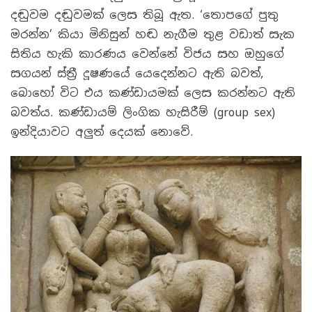
දඬුවම දඬුවමක් ලෙස තිබූ ඇත. ‘තොපගේ පුතු
මරන්න’ කියා මිනිසුන් හඬ නැගීම තුළ වඩාත් සැක
සිතිය හැකි කාරණය වෙන්නේ විජය සහ ඔහුගේ
සගයන් ස්ත්‍රී දූෂණයේ යෙදෙන්නට ඇති බවත්,
බොහෝ විට එය කණ්ඩායමක් ලෙස කරන්නට ඇති
බවත්ය. කණ්ඩායම් ලිංගික හැසිරීම් (group sex)
ඉන්දියාවට අලුත් දෙයක් නොවේ.