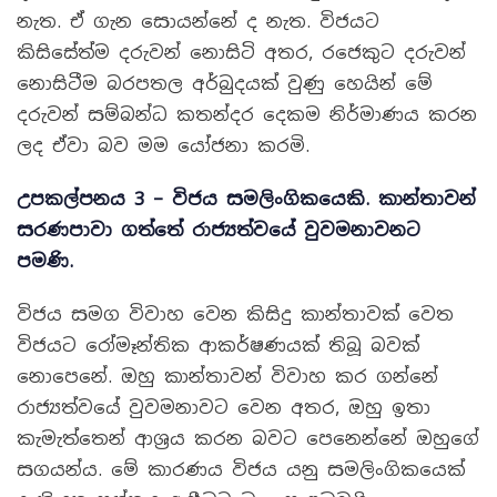
නැත. ඒ ගැන සොයන්නේ ද නැත. විජයට
කිසිසේත්ම දරුවන් නොසිටි අතර, රජෙකුට දරුවන්
නොසිටීම බරපතල අර්බුදයක් වුණු හෙයින් මේ
දරුවන් සම්බන්ධ කතන්දර දෙකම නිර්මාණය කරන
ලද ඒවා බව මම යෝජනා කරමි.
උපකල්පනය
3 –
විජය සමලිංගිකයෙකි
.
කාන්තාවන්
සරණපාවා ගත්තේ රාජ්‍යත්වයේ වුවමනාවනට
පමණි
.
විජය සමග විවාහ වෙන කිසිදු කාන්තාවක් වෙත
විජයට රෝමෑන්තික ආකර්ෂණයක් තිබූ බවක්
නොපෙනේ. ඔහු කාන්තාවන් විවාහ කර ගන්නේ
රාජ්‍යත්වයේ වුවමනාවට වෙන අතර, ඔහු ඉතා
කැමැත්තෙන් ආශ්‍රය කරන බවට පෙනෙන්නේ ඔහුගේ
සගයන්ය. මේ කාරණය විජය යනු සමලිංගිකයෙක්