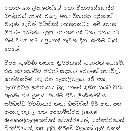
මහාවංශය ලියැවෙන්නේ මහා විහාරයේබෞද්ධ
භික්ෂුවක් අතිනි. එකල මහා විහාරය රජුගෙන්
මුහුණ දෙමින් සිටින්නේ අනතුරකටය. මේ පොත
ලිවීමේ අරමුණ ලෙස පෙනෙන්නේ මහා විහාරයට
හිමි වටිනාකම රජුගෙන් නැවත දිනා ගැනීම බැව්
පෙනේ.
විජය කුවේණි කතාව ත්‍රිපිටකයේ කතාවක් නොවේ.
එය බොහෝවිට වඩාත් සඳහන් වෙන්නේ තොවිල්,
ශාන්තිකර්ම ආදි ජන ඇදහිලිවලය. මේ ජන
ඇදහිලිවල ඉතිහාසය බුදු දහමේ ඉතිහාසයට වඩා
පැරණි විය යුතුය. එසේම ඒවා ලිංගිකත්වය
සම්බන්ධ විවිධාකාර කතා බස්වලින් පිරී ඇත. ජන
ඇදහිලිවල ලිංගික අපගාමීත්වය (sexual
deviance)සැලකෙන්නේ දේවත්වයෙන්, යක්ෂත්වයෙන්,
වීරත්වයෙන්, සහ සුව කිරීමේ බලයක් ඇති එකක්