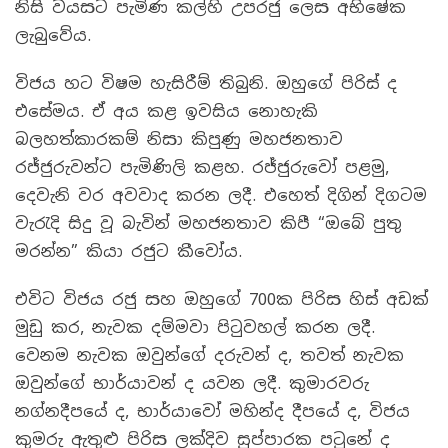
නිසි වයසට පැමිණ කල්හි උපරජු ලෙස අභිෂේක
ලැබුවේය.
විජය හට විෂම හැසිරීම් තිබුනි. ඔහුගේ පිරිස් ද
එසේමය. ඒ අය කළ ඉවසිය නොහැකි
බලහත්කාරකම් නිසා කිපුණු මහජනතාව
රජ්ජුරුවන්ට පැමිණිලි කළහ. රජ්ජුරුවෝ පළමු,
දෙවැනි වර අවවාද කරන ලදී. එහෙත් දිගින් දිගටම
වැරැදි සිදු වූ බැවින් මහජනතාව කිපී “ඔබේ පුතු
මරන්න” කියා රජුට කීවෝය.
එවිට විජය රජු සහ ඔහුගේ 700ක පිරිස හිස් අඩක්
මුඩු කර, නැවක දම්මවා පිටුවහල් කරන ලදී.
වෙනම නැවක ඔවුන්ගේ දරුවන් ද, තවත් නැවක
ඔවුන්ගේ භාර්යාවන් ද යවන ලදී. කුමාරවරු
නග්නදීපයේ ද, භාර්යාවෝ මහින්ද දීපයේ ද, විජය
කුමරු ඇතුළු පිරිස ලක්දිව සුප්පාරක පටුනේ ද