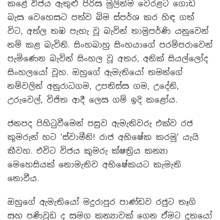
කළේ විජය ඇතුළු පිරිස මුලින්ම වෙරළට ගොඩ
බැස වෙහෙසට පත්ව බිම ස්පර්ශ කර හිඳ ගත්
විට, අත්ල තඹ පැහැ වූ බැවින් තාම්‍රපර්ණි යනුවෙන්
නම් කළ බැවිනි. සිංහබාහු සිංහයාගේ පරම්පරාවෙන්
පැමිණෙන බැවින් සිංහල වූ අතර, අනික් සියල්ලෝද
සිංහලයෝ වූහ. ඔහුගේ ඇමැතියෝ තමන්ගේ
නම්වලින් අනුරාධගම, උපතිස්ස ගම, උදේනි,
උරුවෙල්, විජිත ආදී ලෙස ගම් ඉදි කළෝය.
ජනපද පිහිටුවීමෙන් පසුව ඇමැතිවරු එක්ව රජ
කුමරුන් හට ‘ස්වාමීනි! රාජ අභිෂේක කරමු’ යැයි
කීවහ. එවිට විජය කුමරු ක්ෂත්‍රිය කන්‍යා
මෙහෙසියක් නොමැතිව අභිෂේකයට කැමැති
නොවීය.
ඔහුගේ ඇමැතියෝ මදුරාපුර පාණ්ඩව රජුට තෑගි
සහ පණිවුඩ ද සමග කන්‍යාවක් ගෙන ඒමට දූතයෝ