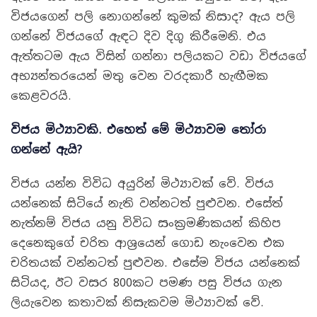
විජයගෙන් පලි නොගන්නේ කුමක් නිසාද? ඇය පලි
ගන්නේ විජයගේ ඇඳට දිව දිගු කිරීමෙනි. එය
ඇත්තටම ඇය විසින් ගන්නා පලියකට වඩා විජයගේ
අභ්‍යන්තරයෙන් මතු වෙන වරදකාරී හැඟීමක
කෙළවරයි.
විජය මිථ්‍යාවකි
.
එහෙත් මේ මිථ්‍යාවම තෝරා
ගන්නේ ඇයි
?
විජය යන්න විවිධ අයුරින් මිථ්‍යාවක් වේ. විජය
යන්නෙක් සිටියේ නැති වන්නටත් පුළුවන. එසේත්
නැත්නම් විජය යනු විවිධ සංක්‍රමණිකයන් කිහිප
දෙනෙකුගේ චරිත ආශ්‍රයෙන් ගොඩ නැංවෙන එක
චරිතයක් වන්නටත් පුළුවන. එසේම විජය යන්නෙක්
සිටියද, ඊට වසර 800කට පමණ පසු විජය ගැන
ලියැවෙන කතාවක් නිසැකවම මිථ්‍යාවක් වේ.