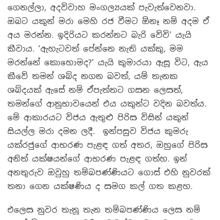
ගෙනල්ලා, අදවිවාහ මංගල්‍යයක් පැවැත්වෙනවා.
ඔබට යකුන් මරා මෙහි රජ වීමට ඕනෑ නම් අදම ඒ
අය මරන්න. ඉදිරියට කරන්නට බැරි වේවි’ යැයි
කීවාය. ‘ඇහැටවත් පේන්නෙ නැති යක්කු, මම
මරන්නේ කොහොමද?’ යැයි කුමාරයා ඇසූ විට, ඇය
කීවේ තමන් ශබ්ද නගන බවත්, යම් තැනක
ශබ්දයක් ඇසේ නම් ඒපැත්තට ගසන ලෙසත්,
තමන්ගේ ආනුභාවයෙන් එය යකුන්ට වදින බවත්ය.
මේ ආකාරයට විජය ඇතුළු පිරිස විසින් යකුන්
සියල්ල මරා දමන ලදී. ඉන්පසුව විජය කුමරු
යක්රජුගේ ආභරණ පැළඳ ගත් අතර, ඔහුගේ පිරිස
අනිත් යක්ෂයන්ගේ ආභරණ පැළඳ ගත්හ. ඉන්
අනතුරුව ඔවුහු තම්බපණ්ණියට ගොස් එහි නුවරක්
තනා ගෙන යක්ෂණිය ද සමග කල් ගත කළහ.
එලෙස නුවර තැනූ තැන තම්බපණ්ණිය ලෙස නම්