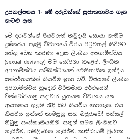
උපකල්පනය
1-
මේ දරුවන්ගේ සුජාතභාවය ගැන
ගැටළු ඇත
.
මේ දරුවන්ගේ පියවරුන් කවුදැයි සොයා ගැනීම
දුෂ්කරය. පළමු විවාහයේ විජය පිටුවහල් කිරීමට
හේතු වෙන කාරණා ලෙස ලිංගික අපගාමීත්වය
(sexual deviancy) මම යෝජනා කළෙමි. ලිංගික
අපගාමීත්වය සම්බන්ධයෙන් ඓතිහාසික ඉන්දීය
සන්දර්භයකින් කියවීම ඉතා වටී. විජයගේ ලිංගික
අපගාමීත්වය හුදෙක් වර්තමාන අර්ථයෙන්
වික්ටෝරියානු සදාචාර යුගයක විවාහය යන
ආයතනය තුළම රැඳී සිට කියවිය නොහැක. එය
කියවිය යුත්තේ කාමසූත්‍ර සහ ඛජුරාවෝ පන්සල්
තිබුනු සංස්කෘතියකිනි. සතුන් සමග ලිංගිකව
හැසිරීම, සමලිංගික හැසිරීම, කණ්ඩායම් ලිංගික