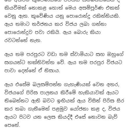
කියවීමක් නොකළ හොත් මෙය අසම්පූර්ණ එකක්
වෙනු ඇත. කුවේණිය යනු පොරොන්දු රකින්නියකි.
ඇය තමාට තර්ජනය කර විජය ලබා ගන්නා
පොරොන්දුව පවා රකියි. ඇය බොරු කියා
රවටන්නේ නැත.
ඇය තම පරපුරට වඩා තම ස්වාමියාට සහ ඔහුගේ
සගයන්ට භක්තිවන්ත වේ. ඇය තම පරපුර විජයට
පාවා දෙන්නේ ඒ නිසාය.
ඇය එසේම බලසම්පන්න ගැහැණියක් වෙන අතර,
විජයගේ පිරිස පාලනය කිරීමේ හැකියාවක් ඇයට
තිබෙන්නට ඇති බවට ඉඟියක් ඇය විසින් පිරිස සිර
කර තබා ගැනීමෙන් පළමුව යෝජනා කළ ද, විජය
ඇයට පිටව යන ලෙස කියද්දී එසේ නොවන බැව්
පෙනේ.