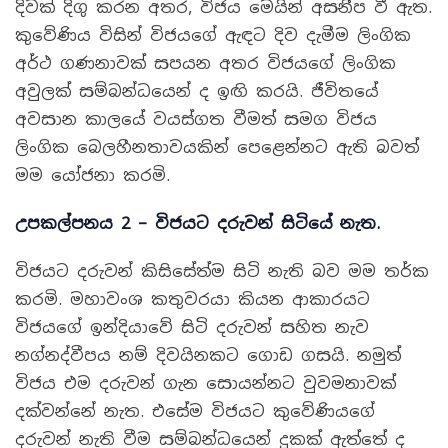
දිවක් දිගු කරන අතර, විජය මෙයින් අසනීප වී ඇත.
කුවේණිය විසින් විජයගේ ඇඳට දිව දැමීම ලිංගික
අර්ථ ගණනාවක් සපයන අතර විජයගේ ලිංගික
අවුලක් සම්බන්ධයෙන් ද ඉඟි කරයි. ජීවිතයේ
අවසාන කාලයේ වයස්ගත වීමත් සමග විජය
ලිංගික බෙලහීනතාවයකින් පෙළෙන්නට ඇති බවත්
මම යෝජනා කරමි.
උපකල්පනය
2
–
විජයට දරුවන් සිටියේ නැත
.
විජයට දරුවන් කිසිසේත්ම සිටි නැති බව මම තර්ක
කරමි. මහාවංශ කතුවරයා කියන ආකාරයට
විජයගේ ඉන්දියාවේ සිටි දරුවන් සහිත නැව
නග්නද්වීපය නම් දිවයිනකට ගොඩ ගසයි. නමුත්
විජය එම දරුවන් ගැන සොයන්නට වුවමනාවක්
දක්වන්නේ නැත. එසේම විජයට කුවේණියගේ
දරුවන් නැති වීම සම්බන්ධයෙන් දුකක් ඇත්තේ ද