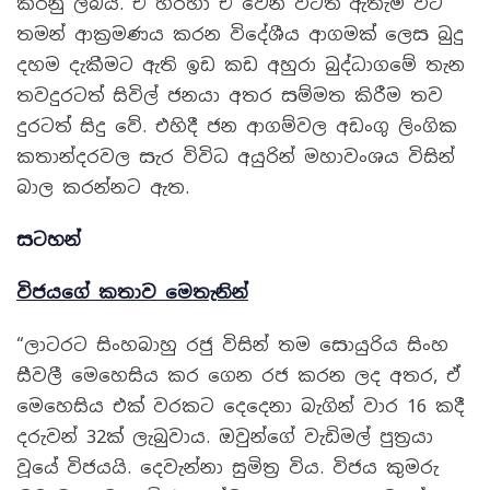
කරනු ලබයි. ඒ හරහා ඒ වෙන විටත් ඇතැම් විට
තමන් ආක්‍රමණය කරන විදේශීය ආගමක් ලෙස බුදු
දහම දැකීමට ඇති ඉඩ කඩ අහුරා බුද්ධාගමේ තැන
තවදුරටත් සිවිල් ජනයා අතර සම්මත කිරීම තව
දුරටත් සිදු වේ. එහිදී ජන ආගම්වල අඩංගු ලිංගික
කතාන්දරවල සැර විවිධ අයුරින් මහාවංශය විසින්
බාල කරන්නට ඇත.
සටහන්
විජයගේ කතාව මෙතැනින්
“ලාටරට සිංහබාහු රජු විසින් තම සොයුරිය සිංහ
සීවලී මෙහෙසිය කර ගෙන රජ කරන ලද අතර, ඒ
මෙහෙසිය එක් වරකට දෙදෙනා බැගින් වාර 16 කදී
දරුවන් 32ක් ලැබුවාය. ඔවුන්ගේ වැඩිමල් පුත්‍රයා
වූයේ විජයයි. දෙවැන්නා සුමිත්‍ර විය. විජය කුමරු