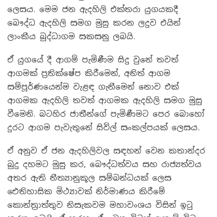
ලෙසය. මෙම ජන ඇදහිලි එක්තරා යුගයකදී
බෞද්ධ ඇදහිලි සමග මුසු කරන ලදුව එයින්
ලාංකීය බුද්ධාගම සකසනු ලබයි.
ඒ යුගයේ දී ආගම් පැමිණීම සිදු වුනේ තවත්
ආගමක් ප්‍රතික්ෂේප කිරීමෙන්, අනිත් ආගම
සම්පූර්ණයෙන්ම වැළඳ ගැනීමෙන් නොව එක්
ආගමක ඇදහිලි තවත් ආගමක ඇදහිලි සමග මුසු
වීමෙනි. බටහිර ජාතීන්ගේ පැමිණීමට පෙර බොහෝ
දුරට ආගම පැවැතුනේ සිවිල් සංකල්පයක් ලෙසය.
ඒ අනුව ඒ ජන ඇදහිලිවල සඳහන් වෙන කතාන්දර
බුදු දහමට මුසු කර, බෞද්ධත්වය සහ රාජ්‍යත්වය
අතර ඇති නීත්‍යානුකූල සම්බන්ධයක් ලෙස
ඓතිහාසික මිථ්‍යාවක් නිර්මාණය කිරීමේ
කොන්ත්‍රාත්තුව නිසැකවම මහාවංශය විසින් ඉටු