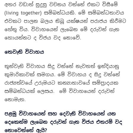
අතර වඩාත් සුදුසු වචනය වන්නේ එකට විසීමේ
(living together) සම්බන්ධයකි. මේ සම්බන්ධතාවය
එවකට පාලන බලය තිබූ යක්ෂයන් පරාජය කිරීමට
හේතු විය. විවාහයෙන් ලැබෙන මේ දරුවන් ගැන
හොයන්නට ද විජය වද නොවේ.
තෙවැනි විවාහය
තුන්වැනි විවාහය සිදු වන්නේ නැවතත් ඉන්දියානු
කුමාරිකාවක් සමගය. මේ විවාහය ද සිදු වන්නේ
රාජ්‍යත්වයේ උරුමයට කන්‍යාභාවයේ සම්ප්‍රාදයක
සම්බන්ධයක් ලෙසය. මේ විවාහයෙන් දරුවන්
නොමැත.
පළමු විවාහයෙන් සහ දෙවැනි විවාහයෙන් යන
දෙකෙන්ම ලැබෙන දරුවන් ගැන විජය එතරම් වද
නොවෙන්නේ ඇයි
?