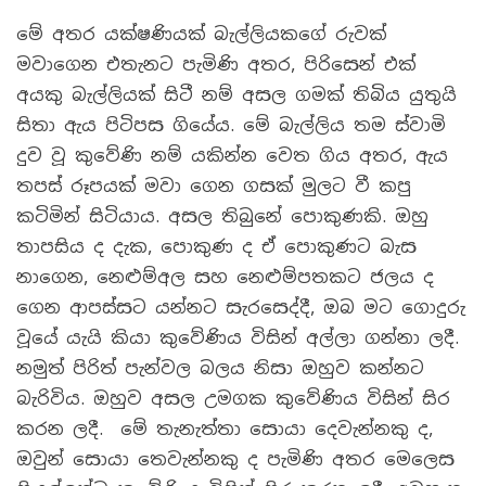
මේ අතර යක්ෂණියක් බැල්ලියකගේ රුවක්
මවාගෙන එතැනට පැමිණි අතර, පිරිසෙන් එක්
අයකු බැල්ලියක් සිටී නම් අසල ගමක් තිබිය යුතුයි
සිතා ඇය පිටිපස ගියේය. මේ බැල්ලිය තම ස්වාමි
දුව වූ කුවේණි නම් යකින්න වෙත ගිය අතර, ඇය
තපස් රූපයක් මවා ගෙන ගසක් මුලට වී කපු
කටිමින් සිටියාය. අසල තිබුනේ පොකුණකි. ඔහු
තාපසිය ද දැක, පොකුණ ද ඒ පොකුණට බැස
නාගෙන, නෙළුම්අල සහ නෙළුම්පතකට ජලය ද
ගෙන ආපස්සට යන්නට සැරසෙද්දී, ඔබ මට ගොදුරු
වූයේ යැයි කියා කුවේණිය විසින් අල්ලා ගන්නා ලදී.
නමුත් පිරිත් පැන්වල බලය නිසා ඔහුව කන්නට
බැරිවිය. ඔහුව අසල උමගක කුවේණිය විසින් සිර
කරන ලදී. මේ තැනැත්තා සොයා දෙවැන්නකු ද,
ඔවුන් සොයා තෙවැන්නකු ද පැමිණි අතර මෙලෙස