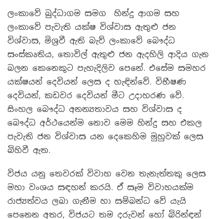
ලංකාවේ බුද්ධාගම සමග හින්දු ආගම සහ
ලංකාවේ පැවැති යක්ෂ විශ්වාස ඇතුළු ජන
විශ්වාස, මිශ්‍රවී ඇති බැව් ලංකාවේ බෞද්ධ
සංස්කෘතිය, තොවිල් ඇතුළු ජන ඇදහිලි ආදිය ගැන
බලන කෙනෙකුට පැහැදිලිව පෙනේ. එසේම සමහර
යක්ෂයන් දෙවියන් ලෙස ද හැඳින්වේ. විභීෂණ
දෙවියන්, කඩවර දෙවියන් මීට උදාහරණ වේ.
සිංහල බෞද්ධ අනන්‍යතාවය සහ විශ්වාස ද
බෞද්ධ අර්ථයෙන්ම නොව මෙම හින්දු සහ එකල
පැවැති ජන විශ්වාස යන දෙකෙහිම මුහුවක් ලෙස
බිහිවී ඇත.
විජය යනු තෙවරක් විවාහ වෙන තැනැත්තකු ලෙස
මහා වංශය සඳහන් කරයි. ඒ සෑම විවාහයක්ම
රාජ්‍යත්වය ලබා ගැනීම හා සම්බන්ධ වේ යැයි
පෙනෙන අතර, විජයට තම දරුවන් හෝ බිරින්ඳන්