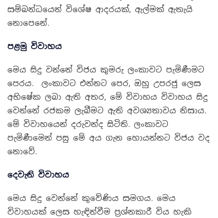
සම්බන්ධයෙන් විශේෂ ආදරයක්, ඇල්මක් ඇතැයි
නොපෙනේ.
පළමු විවාහය
මෙය සිදු වන්නේ විජය කුමරු ලංකාවට පැමිණීමට
පෙරය. ලංකාවට එන්නට පෙර, ඔහු උපරජු ලෙස
අභිෂේක ලබා ඇති අතර, මේ විවාහය විවාහය සිදු
වෙන්නේ රජකම ලැබීමට ඇති අවශ්‍යතාවය නිසාය.
මේ විවාහයෙන් දරුවන්ද සිටිති. ලංකාවට
පැමිණීමෙන් පසු මේ අය ගැන හොයන්නට විජය වද
නොවේ.
දෙවැනි විවාහය
මෙය සිදු වෙන්නේ කුවේණිය සමගය. මෙය
විවාහයක් ලෙස හැඳින්වීම ප්‍රශ්නකාරී විය හැකි