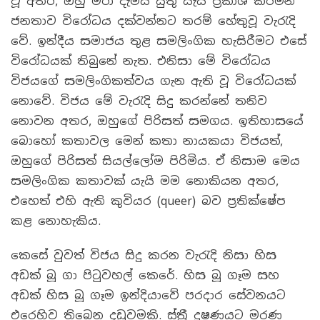
වූ අතර, ඔහු මරා දැමිය යුතු යැයි ප්‍රකාශ කරමින්
ජනතාව විරෝධය දක්වන්නට තරම් හේතුවූ වැරැදි
වේ. ඉන්දීය සමාජය තුළ සමලිංගික හැසිරීමට එසේ
විරෝධයක් තිබුනේ නැත. එනිසා මේ විරෝධය
විජයගේ සමලිංගිකත්වය ගැන ඇති වූ විරෝධයක්
නොවේ. විජය මේ වැරැදි සිදු කරන්නේ තනිව
නොවන අතර, ඔහුගේ පිරිසත් සමගය. ඉතිහාසයේ
බොහෝ කතාවල මෙන් කතා නායකයා විජයත්,
ඔහුගේ පිරිසත් සියල්ලෝම පිරිමිය. ඒ නිසාම මෙය
සමලිංගික කතාවක් යැයි මම නොකියන අතර,
එහෙත් එහි ඇති කුවියර (queer) බව ප්‍රතික්ෂේප
කළ නොහැකිය.
කෙසේ වුවත් විජය සිදු කරන වැරැදි නිසා හිස
අඩක් බූ ගා පිටුවහල් කෙරේ. හිස බූ ගෑම සහ
අඩක් හිස බූ ගෑම ඉන්දියාවේ පරදාර සේවනයට
එරෙහිව තිබෙන දඩුවමකි. ස්ත්‍රී දූෂණයට මරණ