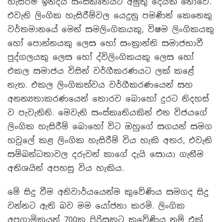
හැසිරීම ඉන්දීය සංස්කෘතියට අමුතු දෙයක් නොවේ.
එවැනි ලිංගික හැසිරීම්වල යෙදුනු පමණින් කෙනෙකු
වර්තමානයේ මෙන් සමලිංගිකයකු, විෂම ලිංගිකයකු
හෝ පොන්නයකු ලෙස හෝ සංක්‍රාන්ති සමාජභාවී
පුද්ගලයකු ලෙස හෝ ද්විලිංගිකයකු ලෙස හෝ
එකල සමාජය විසින් වර්ගීකරණයට ලක් කළේ
නැත. එකල ලිංගිකත්වය වර්ගීකරණයෙන් සහ
අනන්‍යතාකරණයෙන් තොරව බොහෝ දුරට නිදහස්
ව පැවැතිනි. මෙවැනි සංස්කෘතියකින් එන විජයගේ
ලිංගික හැසිරීම් බොහෝ විට ඔහුගේ සගයන් සමග
හවුලේ කළ ලිංගික හැසිරීම් විය හැකි අතර, එවැනි
සම්බන්ධතාවල දරුවන් කාගේ දැයි සොයා ගැනීම
අතිශයින් අපහසු විය හැකිය.
මේ සිදු වීම අනිවාර්යයෙන්ම කුවේණිය සමගද සිදු
වන්නට ඇති බව මම යෝජනා කරමි. ලිංගික
අපගාමිකයන් 700ක පිරිසකට කුවේණිය නම් එක්