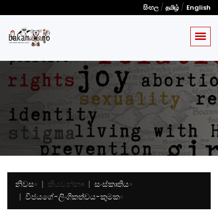
/
/
සිංහල
தமிழ்
English
නිවස
»
කියවන්න
»
සංස්කෘතිය
»
විජයගේ-ලිංගිකත්වය-කුමක
»