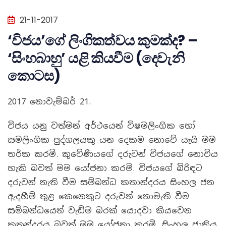
21-11-2017
‘විජය’ගේ ලිංගිකත්වය කුමක්ද? –
‘සිංහබාහු’ යළි කියවීම (දෙවැනි
කොටස)
2017 නොවැම්බර් 21.
විජය යනු වත්මන් අර්ථයෙන් විෂමලිංගික හෝ
සමලිංගික පුද්ගලයකු යන දෙකම නොවේ යැයි මම
තර්ක කරමි. කුවේණියගේ දරුවන් විජයගේ නොවිය
හැකි බවත් මම යෝජනා කරමි. විජයගේ බිරිඳට
දරුවන් නැති වීම සම්බන්ධ කතාන්දරය සිංහල ජන
ඇදහීම් තුළ කෙනෙකුට දරුවන් නොමැති වීම
සම්බන්ධයෙන් වැඩිම බරක් යොදවා කියවෙන
කතන්දරය බවත් මම යෝජනා කරමි. සිංහල ජාතිය