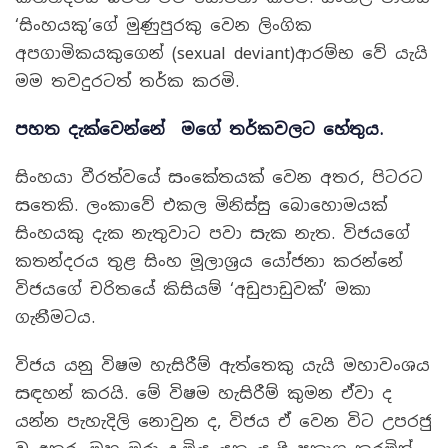
‘සිංහයකු’ගේ මුණුපුරකු වෙන ලිංගික
අපගාමිකයකුගෙන් (sexual deviant)ආරම්භ වේ යැයි
මම තවදුරටත් තර්ක කරමි.
පහත දැක්වෙන්නේ මගේ තර්කවලට හේතුය
.
සිංහයා වීරත්වයේ සංකේතයක් වෙන අතර, පිටරට
සතෙකි. ලංකාවේ එකල මිනිස්සු බොහොමයක්
සිංහයකු දැක නැතුවාට පවා සැක නැත. විජයගේ
කතන්දරය තුළ සිංහ මූලාශ්‍රය යෝජනා කරන්නේ
විජයගේ චරිතයේ කිසියම් ‘අඩුපාඩුවක්’ මකා
ගැනීමටය.
විජය යනු විෂම හැසිරීම් ඇත්තෙකු යැයි මහාවංශය
සඳහන් කරයි. මේ විෂම හැසිරීම් කුමන ඒවා ද
යන්න පැහැදිලි නොවුන ද, විජය ඒ වෙන විට උපරජු