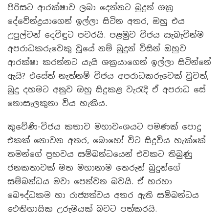
පිරිසට ආරක්ෂාව ලබා දෙන්නට බුදුන් ශක්‍ර
දේවේන්ද්‍රයාගෙන් ඉල්ලා සිටින අතර, ඔහු එය
උපුල්වන් දෙවිඳුට පවරයි. පළමුව විජය සැබැවින්ම
අපරාධකරුවෙකු වූයේ නම් බුදුන් විසින් ඔහුව
ආරක්ෂා කරන්නට යැයි ශක්‍රයාගෙන් ඉල්ලා සිටින්නේ
ඇයි? එසේත් නැත්නම් විජය අපරාධකරුවෙක් වුවත්,
බුදු දහමට අනුව ඔහු සිදුකළ වැරැදි ඒ අපරාධ සේ
නොසැලකුනා විය හැකිය.
කුවේණි-විජය කතාව මහාවංශයට පමණක් පොදු
එකක් නොවන අතර, බොහෝ විට සිදුවිය හැක්කේ
තමන්ගේ ප්‍රභවය සම්බන්ධයෙන් එවකට තිබුණු
ජනකතාවක් මත මහානාම තෙරුන් බුදුන්ගේ
සම්බන්ධය මවා පෙන්වන බවයි. ඒ හරහා
බෞද්ධකම හා රාජ්‍යත්වය අතර ඇති සම්බන්ධය
ඓතිහාසික උරුමයක් බවට පත්කරයි.