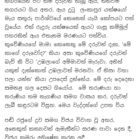
නගරයෙන් පිට තම දරුවන් තැබූ ඇය, තනිවම
නගරයට ගිය අතර, ඇය දුටු ලංකාපුර යක්ෂයෝ
මැය සතුරු පාර්ශ්වයේ කෙනෙක් යැයි කෝපයට පත්
වූයේය. එක් රුදුරු යක්ෂයෙක් ඇයට ගැසූ කම්මුල්
පහරකින් ඇය එතැනම මරණයට පත්විය.
කුවේණියගේ මාමා කෙනෙකු මේ දරුවන් දැක, ‘මේ
කාගේ දරුවෝද?’ කියා අසා කුවේණියගේ දරුවන්
බැව් කී විට ‘උඹලාගේ අම්මාවත් මැරුවා. අනිත්
යකුන් දැක්කොත් උඹලාවත් මරනවා. ඒ නිසා වහා
පලා යන්න’ කියා උපදෙස් දුන්නේය. මේ දරු දෙදෙනා
සමනළ ගල දෙසට ගියෝය. මේ තරුණයා හා
තරුණිය තම නැගණිය සමග වාසය කර, දරුවන්
ලැබී කඳුරටම විසූහ. මෙය වැද්දන්ගේ උපත විය.
පඬි රජුගේ දුව සමග විජය විවාහ වූ අතර,
අනෙකුත් කන්‍යාවන් ඇමැතීන්ට සරණ පාවා දෙන දී,
විජය කුමරු අභිෂේක කරන ලදී.