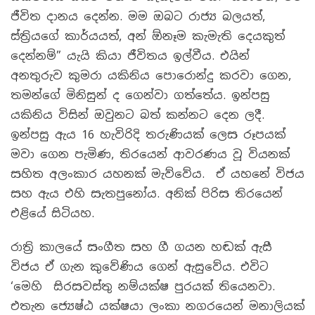
ජීවිත දානය දෙන්න. මම ඔබට රාජ්‍ය බලයත්,
ස්ත්‍රියගේ කාර්යයත්, අන් ඕනෑම කැමැති දෙයකුත්
දෙන්නම්” යැයි කියා ජීවිතය ඉල්වීය. එයින්
අනතුරුව කුමරා යකිනිය පොරොන්දු කරවා ගෙන,
තමන්ගේ මිනිසුන් ද ගෙන්වා ගත්තේය. ඉන්පසු
යකිනිය විසින් ඔවුනට බත් කන්නට දෙන ලදී.
ඉන්පසු ඇය 16 හැවිරිදි තරුණියක් ලෙස රූපයක්
මවා ගෙන පැමිණ, තිරයෙන් ආවරණය වූ වියනක්
සහිත අලංකාර යහනක් මැව්වේය. ඒ යහනේ විජය
සහ ඇය එහි සැතපුනෝය. අනික් පිරිස තිරයෙන්
එළියේ සිටියහ.
රාත්‍රි කාලයේ සංගීත සහ ගී ගයන හඬක් ඇසී
විජය ඒ ගැන කුවේණිය ගෙන් ඇසුවේය. එවිට
‘මෙහි සිරසවස්තු නම්යක්ෂ පුරයක් තියෙනවා.
එතැන ජ්‍යෙෂ්ඨ යක්ෂයා ලංකා නගරයෙන් මනාලියක්