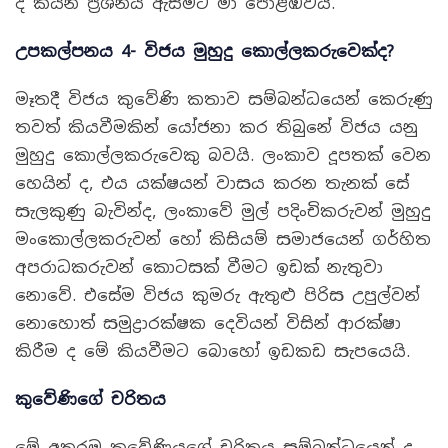
ද කියන ප්‍රශ්නය ඇසීමට මා පොළඹවයි.
උපකල්පනය
4-
විජය මුහුදු කොල්ලකරුවෙක්ද
?
මෑතදී විජය කුවේණි කතාව සම්බන්ධයෙන් කෙරුණු
තවත් කියවීමකින් යෝජනා කර තිබුනේ විජය යනු
මුහුදු කොල්ලකරුවෙකු බවයි. ලංකාව දූපතක් වෙන
හෙයින් ද, එය යක්ෂයන් වාසය කරන තැනක් සේ
සැලකුණු බැවින්ද, ලංකාවේ මුල් පදිංචිකරුවන් මුහුදු
මංකොල්ලකරුවන් හෝ කිසියම් සමාජයෙන් ගර්හිත
අපරාධකරුවන් කොටසක් වීමට ඉඩක් නැතුවා
නොවේ. එසේම විජය කුමරු ඇතුළු පිරිස උපුල්වන්
නොහොත් සමුද්‍රාරක්ෂක දෙවියන් විසින් ආරක්ෂා
කිරීම ද මේ කියවීමට බොහෝ ඉඩකඩ සැපයෙයි.
කුවේණිගේ චරිතය
මේ අතරම කුවේණියගේ චරිතය සම්බන්ධයෙන් ද