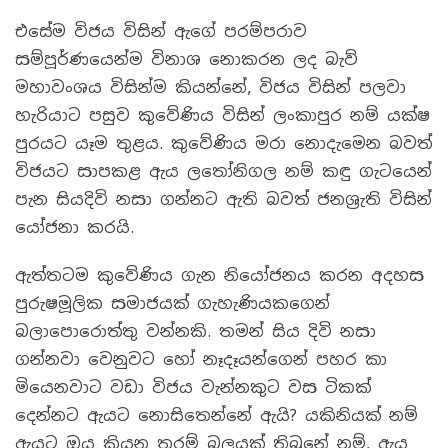
එසේම විජය විසින් ඇගේ පරම්පරාව
සම්පූර්ණයෙන්ම විනාශ නොකරන ලද බැව්
මහාවංශය විසින්ම කියන්නේ, විජය විසින් පලවා
හැරියාට පසුව කුවේණිය විසින් ලංකාපුර නම් යක්ෂ
පුරයට යෑම තුළය. කුවේණිය මරා නොදැමෙන බවත්
විජයට සාපකළ ඇය ලතෝනිගල නම් කඳු ගැටයෙන්
පැන සියදිවි නසා ගන්නට ඇති බවත් ජනශ්‍රැති විසින්
යෝජනා කරයි.
ඇත්තටම කුවේණිය ගැන නියෝජනය කරන අදහස
පුරුෂමූලික සමාජයක් ගැහැණියකගෙන්
බලාපොරොත්තු වන්නකි. තමන් සිය දිවි නසා
ගන්නවා වෙනුවට හෝ නෑදෑයන්ගෙන් පහර කා
මියෙනවාට වඩා විජය වැන්නකුට වස ටිකක්
දෙන්නට ඇයට නොසිතෙන්නේ ඇයි? යකිනියක් නම්
ඇයට ඔය කියන තරම් බලයක් තිබුනේ නම්, ඇය