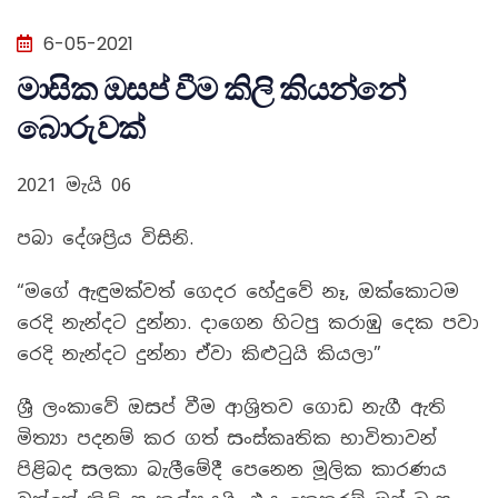
6-05-2021
මාසික ඔසප් වීම කිලි කියන්නේ
බොරුවක්
2021 මැයි 06
පබා දේශප්‍රිය විසිනි.
“මගේ ඇඳුමක්වත් ගෙදර හේදුවේ නෑ, ඔක්කොටම
රෙදි නැන්දට දුන්නා. දාගෙන හිටපු කරාඹු දෙක පවා
රෙදි නැන්දට දුන්නා ඒවා කිළුටුයි කියලා”
ශ්‍රී ලංකාවේ ඔසප් වීම ආශ්‍රිතව ගොඩ නැගී ඇති
මිත්‍යා පදනම් කර ගත් සංස්කෘතික භාවිතාවන්
පිළිබද සලකා බැලීමේදී පෙනෙන මූලික කාරණය