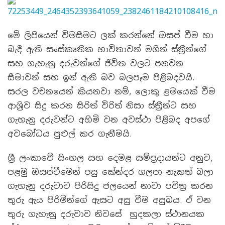
මේ ලිපියෙන් විමසීමට ලක් කරන්නේ ඔසප් වීම හා
බැදී ඇති සංස්කෘතික භාවිතාවන් මගින් ස්ත්‍රීන්ගේ
සහ ගැහැනු දරුවන්ගේ ජීවිත වලට පනවන
සීමාවන් සහ ඉන් ඇති බව බලපෑම පිළිබදවයි.
සරල වචනයෙන් කියනවා නම්, ලොකු ළමයෙක් වීම
ආශ්‍රිව සිදු කරන සිරිත් විරිත් නිසා ස්ත්‍රීන්ට සහ
ගැහැනු දරුවන්ට අහිමි වන අවස්ථා පිළිබද අපගේ
අවබෝධය පුළුල් කර ගැනීමයි.
ශ්‍රී ලංකාවේ සිංහල සහ දෙමළ සම්ප්‍රදායන්ට අනුව,
පළමු ඔසප්වීමෙන් පසු කේන්දර ගලපා නැකත් බලා
ගැහැනු දරුවාව පිරිසිදු ජලයෙන් නාවා පවිත්‍ර කරන
තුරු ඇය පිරිමින්ගේ ඇසට අසු වීම අසුබය. ඒ වන
තුරු ගැහැනු දරුවාව නිවසේ හුදකලා ස්ථානයක