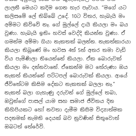
ලාලනී මෙයට කදිම ගෙන හැර පෑවාය. “මගේ යට
කලිසමේ ලේ තිබ්බේ උදේ. 10ට විතර, හැබැයි මං
අම්මට කිව්වේ නෑ. ගේ මුල්ලේ දායි කියලා මං බය
වුණා. හැබැයි ඉතිං හවස් වෙද්දි කියන්න වුණා. ඒ
ගමන්ම අම්මා ගියා නැකතක් බලන්න. නැකත්කාරයා
කියලා තිබුණේ මං හවස 4ත් 5ත් අතර තමා වැඩි
විය පැමිණිලා තියෙන්නේ කියලා. ඒක බොරුවක්
කියලා මං දන්නවානේ. ඒකෙන්ම මට තේරුණා ඔය
නැකත් කියන්නේ පට්ටපල් බොරුවක් කියලා. ආයේ
ජීවිතේටම කිසිම දේකට නැකතක් බලලා නෑ.”
නැකත් බලා ගැහැණු දරුවන් ගේ මුල්ලේ තබා,
ඔවුන්ගේ පාසල් යාම සහ සමාජ ජීවිතය දින
කිහිපියකට හෝ නවතා දැමීම කිසිම විද්‍යාත්මක
පදනමක් නැමති දෙයක් බව නුවණින් සිතුවොත්
ඔබටත් තේරේවි.