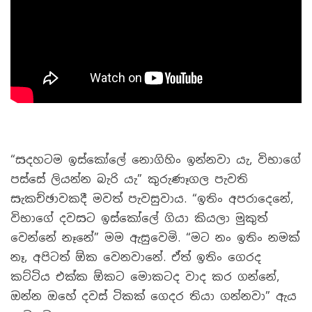
“සදහටම ඉස්කෝලේ නොගිහිං ඉන්නවා යැ, විභාගේ
පස්සේ ලියන්න බැරි යැ” කුරුණෑගල පැවති
සැකච්ඡාවකදී මවත් පැවසුවාය. “ඉතිං අපරාදෙනේ,
විභාගේ දවසට ඉස්කෝලේ ගියා කියලා මුකුත්
වෙන්නේ නෑනේ” මම ඇසුවෙමි. “මට නං ඉතිං නමක්
නෑ, අපිටත් ඕක වෙනවානේ. ඒත් ඉතිං ගෙරද
කට්ටිය එක්ක ඕකට මොකටද වාද කර ගන්නේ,
ඔන්න ඔහේ දවස් ටිකක් ගෙදර තියා ගන්නවා” ඇය