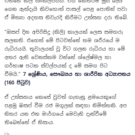
වන්නේ කිලි සංකල්පයයි. එය කෙතරම් මුස් බැස
ගෙන ඇත්දැයි කිවහොත් පාසල් පෙළ පොතින් පවා
ඒ මිත්‍යා අදහස නිවැරදි කිරීමට උත්සහ දරා තිබේ.
“ඔසප් දින අපිරිසිදු (කිලි) කාලයක් ලෙස සමහරු
සලකති. එහෙත් මේ
පිටවන්නේ තම ශරීරයේ ම
රුධිරයයි. තුවාලයක් වූ විට ගලන රුධිරය හා
මේ
අතර ඇති වෙනස්කම වන්නේ ශ්ලේෂ්මල හා
ගර්භාෂ පටක ස්වල්පයක්
ද මේ සමග පිට
වීමයි.”
7 ශ්‍රේණිය, සෞඛ්‍යය හා ශාරීරික අධ්‍යාපනය
(160 පිටුව)
ඒ උත්සහය කෙසේ වුවත් ගැහැනු ළමයෙකුගේ
පළමු ඹසප් වීම රජ මගුලක් සඳහා නිමිත්තකි. අප
නිතර යන එන මාර්ගයේ මෙවැනි දැන්වීමේ
තිබෙන්නේ ඒ නිසාය.