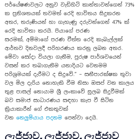
පර්යේෂණවලට අනුව වැඩිහිටි කාන්තාවන්ගෙන් 73%
ක ප්‍රතිශතයක් තවමත් රෙදි භාවිතය සිදුකරන
අතර, තරුණියන් හා ගැහැණු දරුවන්ගෙන් 47% ක්
රෙදි භාවිතා කරයි. පියාගේ පරණ
සරමක්, අම්මාගේ පරණ චීත්ත රෙදි කැබැල්ලක්
ආර්තව දිනවලදී පරිහරණය කරනු ලබන අතර.
මේවා සෝදා වියලා ගැනීම, පුරුෂ පාර්ශවයෙන්
වසන් කර තබාගැනීම යනාදියට වෙනමම
පරිශ්‍රමයක් දැරීමට ද සිදුවේ.” – සනීපාරක්ෂක තුවා
වල මිල දැරිය නොහැකි වීම නිසා ඔසප් වන කාලය
තුළ පාසල් නොයාම ශ්‍රී ලංකාවේ සුලබ සිදුවීමක්
බව සමාජ සාධාරණය සඳහා කැප වී සිටින
ක්‍රියාකාරීන් ගේ එකතුවක්
වන
නෙලුම්යාය පදනම
පෙන්වා දෙයි.
ලැජ්ජාව, ලැජ්ජාව, ලැජ්ජාව