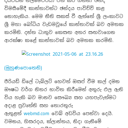
දියවඩන නිලමේවරයා පත් කර ගන්නා ඡන්ද
විමසීමේදී කාන්තාවන්ට ඡන්දය පාවිච්චි කළ
නොහැකිය. මෙම නීති සකස් වී ඇත්තේ ශ්‍රී ලංකාවට
ශ්‍රී මහා බෝධිය වැඩමවූයේ කාන්තාවක් බව අමතක
කරමිනි. දන්ත ධාතුව කෙසඟ‍ අතර සඟවාගෙන
ආරක්ෂා කළේ කාන්තාවක් බව අමතක කරමිනි.
(මුහුණපොතෙනි)
පීරියඩ් ඩිලේ ටැබ්ලට් හෙවත් ඔසප් වීම කල් දමන
ඖෂධ වර්ග නිතර භාවිත කිරීමෙන් අතුරු ඵල ඇති
විය හැකි බව මානව සෞඛ්‍ය සහ යහපැවැත්මට
අදාළ ප්‍රවෘත්ති සහ තොරතුරු
ඇතුළත්
webmd.com
වෙබ් අඩවිය පෙන්වා දෙයි.
වමනය, හිසරදය, ක්ලාන්තය, නිදා ගැනීමේ