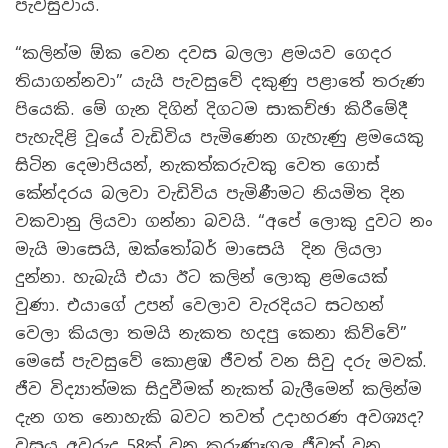
පැවසුවාය.
“කලින්ම ඕක වෙන දවස බලලා ළමයව ගෙදර
තියාගන්නවා” යැයි පැවසුවේ දකුණු පළාතේ තරුණ
පියෙකි. මේ ගැන දිගින් දිගටම සාකච්ඡා කිරීමේදී
පැහැදිළි වූයේ වැඩිවිය පැමිණෙන ගැහැණු ළමයෙකු
සිටින දෙමාපියන්, නැකත්කරුවකු වෙත ගොස්
කේන්දරය බලවා වැඩිවිය පැමිණීමට නියමිත දින
වකවානු ලියවා ගන්නා බවයි. “අපේ ලොකු දුවට නං
මැයි මාසෙයි, ඔක්තෝබර් මාසෙයි දින ලියලා
දුන්නා. හැබැයි එයා ඊට කලින් ලොකු ළමයෙක්
වුණා. එයාගේ උපන් වෙලාව වැරදියට සටහන්
වෙලා කියලා තමයි නැකත හදපු කෙනා කිව්වේ”
මෙසේ පැවසුවේ කොළඹ ජීවත් වන සිවු දරු මවක්.
ජීව විද්‍යාත්මක සිදුවීමක් නැකත් බැලීමෙන් කලින්ම
දැන ගත නොහැකි බවට තවත් උදාහරණ අවශ්‍යද?
වසය අවුරුදු 58ක් වන කුරුණෑගල ජීවත් වන