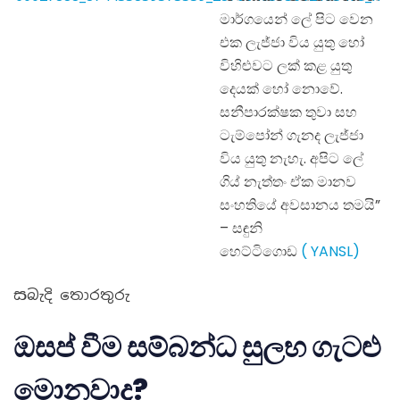
මාර්ගයෙන් ලේ පිට වෙන
එක ලැජ්ජා විය යුතු හෝ
විහිළුවට ලක් කළ යුතු
දෙයක් හෝ නොවේ.
සනීපාරක්ෂක තුවා සහ
ටැම්පෝන් ගැනද ලැජ්ජා
විය යුතු නැහැ. අපිට ලේ
ගිය් නැත්තං ඒක මානව
සංහතියේ අවසානය තමයි”
– සඳුනි
හෙට්ටිගොඩ
( YANSL)
සබැදි තොරතුරු
ඔසප් වීම සම්බන්ධ සුලභ ගැටළු
මොනවාද?