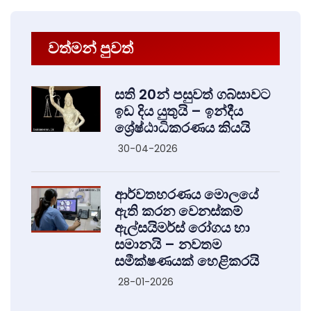
වත්මන් පුවත්
සති 20න් පසුවත් ගබ්සාවට
ඉඩ දිය යුතුයි – ඉන්දීය
ශ්‍රේෂ්ඨාධිකරණය කියයි
30-04-2026
ආර්වතහරණය මොලයේ
ඇති කරන වෙනස්කම්
ඇල්සයිමර්ස් රෝගය හා
සමානයි – නවතම
සමීක්ෂණයක් හෙළිකරයි
28-01-2026