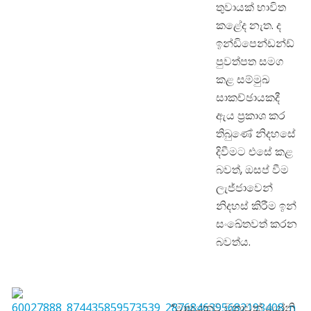
තුවායක් භාවිත
කළේද නැත. ද
ඉන්ඩිපෙන්ඩන්ඩ්
පුවත්පත සමග
කළ සම්මුඛ
සාකච්ඡායකදී
ඇය ප්‍රකාශ කර
තිබුණේ නිදහසේ
දිවීමට එසේ කළ
බවත්, ඔසප් වීම
ලැජ්ජාවෙන්
නිදහස් කිරීම ඉන්
සංඛේතවත් කරන
බවත්ය.
“මාසයකට වතාවක් යෝනි