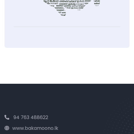
94 763 488622
www.bakamoono.lk