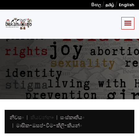
/
/
සිංහල
தமிழ்
English
නිවස
»
කියවන්න
»
සංස්කෘතිය
»
මාසික-ඔසප්-වීම-කිලි-කියන්
»