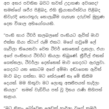
අප අතර පවතින බවට තවත් උදාහණ අවශ්‍යද?
තමන්ගේ ශරීර පිළිබද, එහි ක්‍රියාකාරිත්වය පිළිබද
නිවැරදි තොරතුරු නොලැබීම ගැහැන දරුවන් මුහුණ
දෙන විශාල අභියෝගයකි.
“පංති භාර ටීචර් කලබලනේ පංතියට ඇවිත් මාව
එක්ක ගියා ස්ටාෆ් රූම් එකට. මගේ ගවුමේ ලේ
ගෑවිලා තියෙනවා වෙන ටීචර් කෙනෙක් දැකලා, එයා
අපේ පංතිභාර ටීචර්ට කියලා තිබුණේ. ත්‍රීවීල් එකක්
ගෙන්නලා, ටීචර්ලා දෙන්නෙක් මාව ගෙදරට ඇරලුවා.
ගෙදරට යන කොටම අපේ අම්මා අඬාගෙන ඇවිත්
මාව බදා ගත්තා. මට තේරුණේ නෑ මේ කිසිම
දෙයක්. මම හිතුවා මට ලොකු අසනීපයත් හැදිලා
කියලා” තමන් වැඩිවිය පත් වූ දිනය රාණි සිහිපත්
කළාය.
“මට නිකං බෝවෙන ලෙඩක් හැදිලා වගේ තමයි