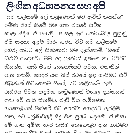
ලිංගික අධ්‍යාපනය සහ අපි
“යට කලිසමේ ලේ තිබුණොත් මට ඇවිත් කියන්න”
අම්මා එසේ කීවේ මම හත වසරේ සිටින
කාලයේදීය. ඒ 1997දී. පාසල ඇරී නෙට්බෝල පුහුණු
වීම සඳහා ඇදුම් මාරු කරන විට යට කලිසමේ
දුඹුරු පාටට ලේ තිබෙනවා මම දැක්කෙමි. “මගේ
ඔළුව රිදෙනවා, මම අද ප්‍රැක්ටිස් ඉන්නේ නෑ. ටීචර්ට
කියන්න” යැයි මගේ යෙහෙලියට පවසා එතැනින්
පැන ගතිමි. ගෙදර යන බස් රථයේ ඉඳ ගැනීමට සීටි
තිබුණත් හිටගෙනම ගියේ, යට කලිසමේ ඇති
රුධිරය පිටත ඇදුමක ගෑවුණොත් විශාල ප්‍රශ්නයක්
ඇති වේ යැයි සිතමිනි. වැඩි විය පැමිණෙන
යෙහෙළියන් ඔළුවේ සිට පෙරවා ගෙදරට ඇරලීම
හත, අට ශ්‍රේණිවලදී සිදු වන සුලබ දෙයකි. ඒ නිසා
මේ ගැන අම්මා හැර කිසිම කෙනෙකුට දැන ගැනීමට