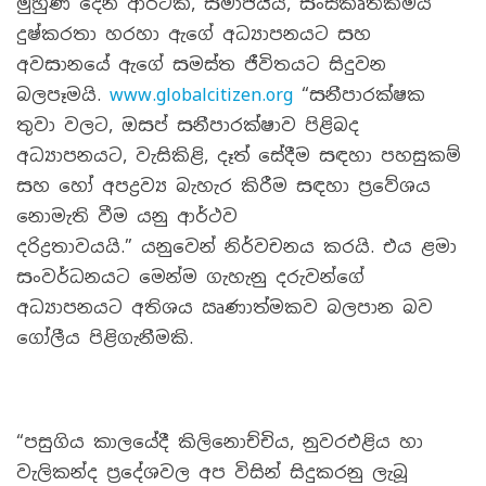
මුහුණ දෙන ආර්ථික, සමාජයීය, සංස්කෘතිකමය
දුෂ්කරතා හරහා ඇගේ අධ්‍යාපනයට සහ
අවසානයේ ඇගේ සමස්ත ජීවිතයට සිදුවන
බලපෑමයි.
www.globalcitizen.org
“සනීපාරක්ෂක
තුවා වලට, ඔසප් සනීපාරක්ෂාව පිළිබද
අධ්‍යාපනයට, වැසිකිළි, දෑත් සේදීම සඳහා පහසුකම්
සහ හෝ අපද්‍රව්‍ය බැහැර කිරීම සඳහා ප්‍රවේශය
නොමැති වීම යනු ආර්ථව
දරිද්‍රතාවයයි.” යනුවෙන් නිර්වචනය කරයි. එය ළමා
සංවර්ධනයට මෙන්ම ගැහැනු දරුවන්ගේ
අධ්‍යාපනයට අතිශය ඍණාත්මකව බලපාන බව
ගෝලීය පිළිගැනීමකි.
“පසුගිය කාලයේදී කිලිනොච්චිය, නුවරඑළිය හා
වැලිකන්ද ප්‍රදේශවල අප විසින් සිදුකරනු ලැබූ