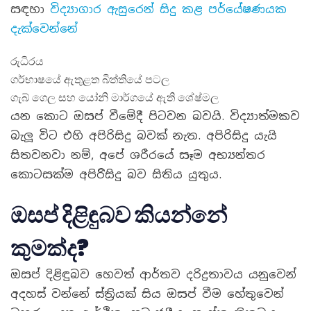
සඳහා
විද්‍යාගාර ඇසුරෙන් සිදු කළ පර්යේෂණයක
දැක්වෙන්නේ
රුධිරය
ගර්භාෂයේ ඇතුළත බිත්තියේ පටල
ගැබ් ගෙල සහ යෝනි මාර්ගයේ ඇති ශේෂ්මල
යන කොට ඔසප් වීමේදී පිටවන බවයි. විද්‍යාත්මකව
බැලූ විට එහි අපිරිසිදු බවක් නැත. අපිරිසිදු යැයි
සිතවනවා නම්, අපේ ශරීරයේ සෑම අභ්‍යන්තර
කොටසක්ම අපිරිිසිදු බව සිතිය යුතුය.
ඔසප් දිළිඳුබව කියන්නේ
කුමක්ද?
ඔසප් දිළිඳුබව හෙවත් ආර්තව දරිද්‍රතාවය යනුවෙන්
අදහස් වන්නේ ස්ත්‍රියක් සිය ඔසප් වීම හේතුවෙන්