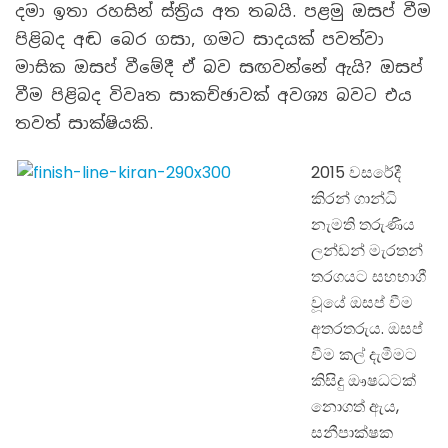
දමා ඉතා රහසින් ස්ත්‍රිය අත තබයි. පළමු ඔසප් වීම
පිළිබද අඬ බෙර ගසා, ගමට සාදයක් පවත්වා
මාසික ඔසප් වීමේදී ඒ බව සඟවන්නේ ඇයි? ඔසප්
වීම පිළිබද විවෘත සාකච්ඡාවක් අවශ්‍ය බවට එය
තවත් සාක්ෂියකි.
2015 වසරේදී
කිරන් ගාන්ධි
නැමති තරුණිය
ලන්ඩන් මැරතන්
තරගයට සහභාගී
වූයේ ඔසප් වීම
අතරතරුය. ඔසප්
වීම කල් දැමීමට
කිසිදු ඖෂධටක්
නොගත් ඇය,
සනීපාක්ෂක