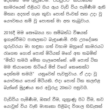
දෙන්නේ” මම ඇසුවෙමි. “පිස්සුවට” කියාගෙන
කාමරයෙන් එළියට ගිය ඇය වැඩි විය පැමිණීම ඇති
මිත්‍යා අදහස් ගැන කුඩා පොත් පිංචක් සහ උදා වූ
යෞවනය නම් වූ පොතක් මා අත තැබුවාය.
2016දී මම සෞඛ්‍යය හා සම්බන්ධ විෂයක්
ඉගැන්වීමට පාසලකට බැඳුණෙමි. එහි උපදේශන
ගුරුවරයා මා හඳුනා ගත් වහාම ඔහුගේ කාමරයට
රැගෙන ගොස් පොත් මිටියක් මගේ අත තබමින්
“මිස්ට තමයි මේක ගැලපෙන්නේ. මේ පොත් ටික
මම තියාගෙන හිටියේ මිස් වගේ කෙනෙක්ට
දෙන්නම තමයි” යනුවෙන් පැවසුවාය. ඒ උදා වූ
යෞවනය පොත් මිටියකි. එදා පොත් ටික කලඑළ
බැස්සේ මුද්‍රණය කර අවුරුදු 20කට පසුවයි.
වැඩිවිය පැමිණීම, ඔසප් වීම, ශුක්‍රාණු පිට වීම, නව
යොවුන් විය වැනි මාතෘකා පිළිබද විශාල හිඩැසක්