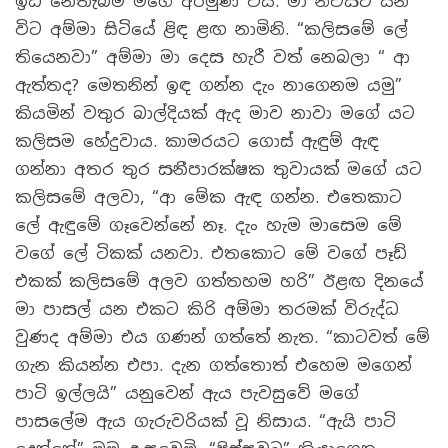
ඉඩ නෙතැබීම මගේ අරමුණ විය. මා නිවසට යන
විට අම්මා සිටියේ ළිඳ ළඟ නාමිනි. “කලිසමේ ලේ
තියෙනවා” අම්මා මා දෙස හැරී වත් නෙබලා “ ආ
ඇත්තද? මෙතනින් ඉඳ ගන්න දැං නාගෙනම යමු”
කියමින් වතුර බාල්දියක් ඇද මාව නාවා මගේ යට
කලිසම හේදුවාය. කාමරයට ගොස් ඇඳුම් ඇඳ
ගන්නා අතර තුර සනීපාරක්ෂක තුවායක් මගේ යට
කලිසමේ අලවා, “ආ මේක ඇඳ ගන්න. එතෙකාට
ලේ ඇඳුමේ ගෑවෙන්නේ නෑ. දැං හැම මාසෙම මේ
වගේ ලේ ටිකක් යනවා. එතකොට මේ වගේ පෑඩ්
එකක් කලිසමේ අලව ගත්තහම හරි” ඊළඟ දිනයේ
මා පාසල් යන එකට කිරි අම්මා තරමක් විරුද්ධ
වුණද අම්මා එය ගණන් ගත්තේ නැත. “කාටවත් මේ
ගැන කියන්න එපා. දැන ගත්තොත් එහෙම මගෙන්
පාටි ඉල්ලයි” යනුවෙන් ඇය පැවසුවේ මගේ
පාසලේම ඇය ගැරුවරියක් වූ නිසාය. “ඇයි පාටි