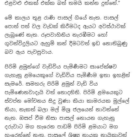
එළවළු එකක් එක්ක බත් තමයි කන්න දුන්නේ.”
මේ කාලය තුළ රාණි පාසල් ගියේ නැත. පාසල්
පොත් පත් වල වැඩක් කිරීමටද ඇයට අවස්ථාවක්
ලැබුණේ නැත. රූපවාහිනිය නැරඹීමට හෝ
ගුවන්විදුලියට ඇහුම් කන් දීමටවත් ඉඩ නොතිබුණු
බව ඇය පැවසුවාය.
පිරිමි ළමුන්ගේ වැඩිවිය පැමිණීමට සාපේක්ෂව
ගැහැනු ළමයෙකුගේ වැඩිවිය පැමිණීම ඉතා ඉහළින්
සැමරේ. සමහරු පිරිමි ළමුන් වැඩි විය
පැමිණෙනවාදැයි වත් නොදනිති. පිරිමි ළමයෙකුට
ස්වප්න මෝචනය සිදු වුණා කියා කාමරයක මුල්ලේ
තියා, නැකත් බලා මල් මිශ්‍ර ජලයෙන් නාවන්නේ
නැත. ඔසප් වීම නිසා පාසල් නොයන ගැහැනු
දරුවාට මග හැරෙන පාඩම් පිරිමි ළමයාට මග
හැරෙන්නේ නැත. පාසලේ ශිෂ්‍ය නායක නායිකාවන්