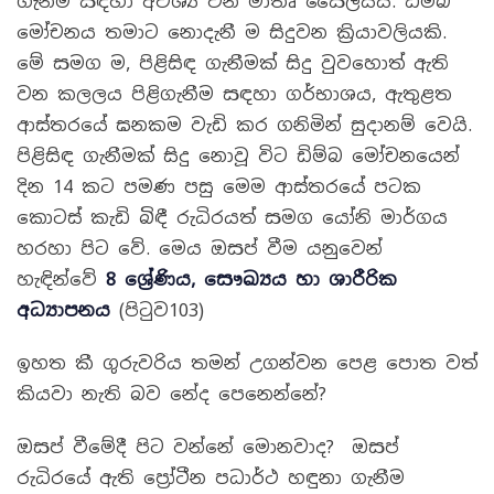
ගැනීම සඳහා අවශ්‍ය වන මාතෘ සෛලයයි. ඩිම්බ
මෝචනය තමාට නොදැනී ම සිදුවන ක්‍රියාවලියකි.
මේ සමග ම, පිළිසිඳ ගැනීමක් සිදු වුවහොත් ඇති
වන කලලය පිළිගැනීම සඳහා ගර්භාශය, ඇතුළත
ආස්තරයේ ඝනකම වැඩි කර ගනිමින් සුදානම් වෙයි.
පිළිසිඳ ගැනීමක් සිදු නොවූ විට ඩිම්බ මෝචනයෙන්
දින 14 කට පමණ පසු මෙම ආස්තරයේ පටක
කොටස් කැඩි බිඳී රුධිරයත් සමග යෝනි මාර්ගය
හරහා පිට වේ. මෙය ඔසප් වීම යනුවෙන්
හැඳින්වේ
8 ශ්‍රේණිය, සෞඛ්‍යය හා ශාරීරික
අධ්‍යාපනය
(පිටුව103)
ඉහත කී ගුරුවරිය තමන් උගන්වන පෙළ පොත වත්
කියවා නැති බව නේද පෙනෙන්නේ?
ඔසප් වීමේදී පිට වන්නේ මොනවාද? ඔසප්
රුධිරයේ ඇති ප්‍රෝටීන පධාර්ථ හඳුනා ගැනීම