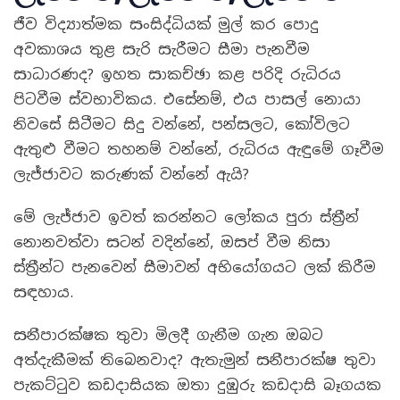
ජීව විද්‍යාත්මක සංසිද්ධියක් මුල් කර පොදු
අවකාශය තුළ සැරි සැරීමට සීමා පැනවීම
සාධාරණද? ඉහත සාකච්ඡා කළ පරිදි රුධිරය
පිටවීම ස්වභාවිකය. එසේනම්, එය පාසල් නොයා
නිවසේ සිටීමට සිදු වන්නේ, පන්සලට, කෝවිලට
ඇතුළු වීමට තහනම් වන්නේ, රුධිරය ඇඳුමේ ගෑවීම
ලැජ්ජාවට කරුණක් වන්නේ ඇයි?
මේ ලැජ්ජාව ඉවත් කරන්නට ලෝකය පුරා ස්ත්‍රීන්
නොනවත්වා සටන් වදින්නේ, ඔසප් වීම නිසා
ස්ත්‍රීන්ට පැනවෙන් සීමාවන් අභියෝගයට ලක් කිරීම
සඳහාය.
සනීපාරක්ෂක තුවා මිලදී ගැනීම ගැන ඔබට
අත්දැකීමක් තිබෙනවාද? ඇතැමුන් සනීපාරක්ෂ තුවා
පැකට්ටුව කඩදාසියක ඔතා දුඹුරු කඩදාසි බෑගයක