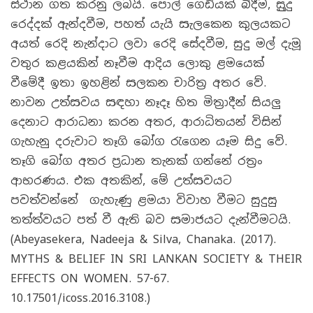
ස්ථාන ගත කරනු ලබයි. පොල් ගෙඩියක් බිදීම, සුුදු
රෙද්දක් ඇන්දවීම, පහත් යැයි සැලකෙන කුලයකට
අයත් රෙදි නැන්දාට ලවා රෙදි සේදවීම, සුදු මල් දැමූ
වතුර කළයකින් නෑවීම ආදිය ලොකු ළමයෙක්
වීමේදී ඉතා ඉහළින් සලකන චාරිත්‍ර අතර වේ.
නාවන උත්සවය සඳහා නෑදෑ හිත මිත්‍රාදීන් සියලු
දෙනාට ආරාධනා කරන අතර, ආරාධිතයන් විසින්
ගැහැනු දරුවාට තෑගි බෝග රැගෙන යෑම සිදු වේ.
තෑගි බෝග අතර ප්‍රධාන තැනක් ගන්නේ රත්‍රං
ආභරණය. එක අතකින්, මේ උත්සවයට
පවත්වන්නේ ගැහැණු ළමයා විවාහ වීමට සුදුසු
තත්ත්වයට පත් වී ඇති බව සමාජයට දැන්වීමටයි.
(Abeyasekera, Nadeeja & Silva, Chanaka. (2017).
MYTHS & BELIEF IN SRI LANKAN SOCIETY & THEIR
EFFECTS ON WOMEN. 57-67.
10.17501/icoss.2016.3108.)