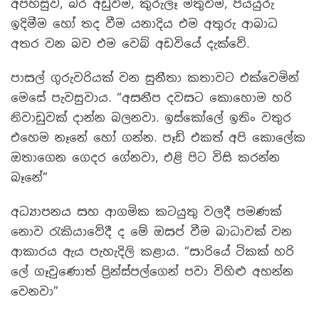
අපහසුව, බර අඩුවීම, කුරුලෑ මතුවීම, පියයුරු
ඉදිමීම හෝ තද වීම යනාදිය එම අතුරු ආබාධ
අතර වන බව එම වෙබ් අඩවියේ දැක්වේ.
පාසල් ගුරුවරියක් වන සුනීතා කතාවට එක්වෙමින්
මෙසේ පැවසුවාය. “අසනීප දවසට කොහොම හරි
නිවාඩුවක් දාන්න බලනවා. ඉස්කෝලේ ඉතිං වතුර
එහෙම නෑනේ හෝ ගන්න. පෑඩ් එකත් අපි කොලේක
ඔතාගෙන ගෙදර ගේනවා, එළි පිට විසි කරන්න
බෑනේ”
අධ්‍යාපනය සහ ආගමික කටයුතු වලදී පමණක්
නොව රැකියාවේදී ද මේ ඔසප් වීම බාධාවක් වන
ආකාරය ඇය පැහැදිලි කළාය. “සාරියේ ටිකක් හරි
ලේ ගෑවුණොත් ප්‍රින්ස්පල්ගෙන් පවා විහිළු අහන්න
වෙනවා”