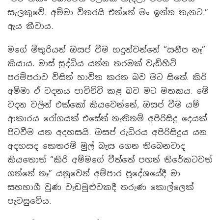
සැලකුවේ. අම්මා විතරයි එන්නේ මං ඉන්න තැනට.”
ඇය කීවාය.
මගේ මිතුරියන් ඔසප් වීම හදුන්වන්නේ “සනීප නෑ”
කියාය. මාස් සුද්ධිය යන්න තරමක් වැඩිහිටි
පරම්පරාව විසින් භාවිත කරන බව මට සිතේ. කිරි
අම්මා ඒ වදනය පාවිච්චි කළ බව මට මතකය. මේ
වදන වලින් එක්කෝ කියවෙන්නේ, ඔසප් වීම යම්
ආකාරය රෝගයක් එසේත් නැතිනම් අපිරිසිදු දෙයක්
පිටවීම යන අදහසයි. ඔසප් රුධිරය අපිරිසිදුය යන
අදහසද කෙතරම් මුල් බැස ගෙන තිබෙනවාද
කියතොත් “කිරි අම්මගේ චීත්තේ පහන් තිරේකටවත්
ගන්නේ නෑ” යනුවෙන් අම්පාර ප්‍රදේශයේදී මා
සහභාගී වුණ වැඩමුළුවකදී තරුණ කොල්ලෙක්
පැවසුවේය.