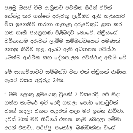
පළමු ඔසප් වීම ආශ්‍රිතව පවතින සිරිත් විරිත්
කේන්ද්‍ර කර ගන්නේ දරුවකු ලැබීමට ඇති හැකියාව
මිස ඉගෙනීම හරහා ගැහැනු දරුවෙකුට ළගා කර
ගත හැකි ජයග්‍රහණ පිළිබදව නොවේ. ස්ත්‍රියගේ
වටිනාකම දරුවන් ලැබීම සම්බන්ධයෙන් පමණක්
ගොනු කිරීම තුළ, ඇයට ඇති අධ්‍යාපන අවස්ථා
මෙන්ම ආර්ථික සහ දේශපාලන අවස්ථාද අහිමි වේ.
මේ සාකච්ඡාවට සම්බන්ධ වන එක් ස්ත්‍රියක් රාණිය.
ඇයට වසය අවුරුදු 24කි.
“ මම ලොකු ළමයෙකු වුණේ 7 වසරෙදි. අපි නිදා
ගන්න කාමරේ ඉටි රෙදි ගහලා පොඩි කොටුවක්
වගේ හදලා එතන පැදුරක් දාලා මට ඉන්න කිව්වා.
දවස් 30ක් මම හිටියේ එතන. කෑම බෙදලා අම්මා
අරන් එනවා. පරිප්පු, පතෝල, බණ්ඩක්කා වගේ