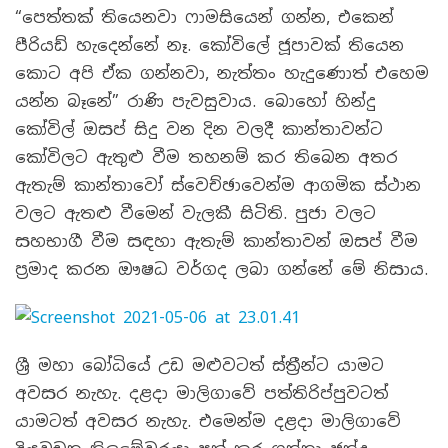
“පෙත්තක් තියෙනවා ෆාමසියෙන් ගන්න, එකෙන්
පීරියඩ් හැදෙන්නේ නෑ. කෝවිලේ ජූපාවක් තියෙන
කොට අපි ඒක ගන්නවා, නැත්තං හැදුණොත් එහෙම
යන්න බෑනේ” රාණි පැවසුවාය. බොහෝ හින්දු
කෝවිල් ඔසප් සිදු වන දින වලදී කාන්තාවන්ට
කෝවිලට ඇතුළු වීම තහනම් කර තිබෙන අතර
ඇතැම් කාන්තාවෝ ස්වෙච්ඡාවෙන්ම ආගමික ස්ථාන
වලට ඇතළු වීමෙන් වැලකී සිටිති. පුජා වලට
සහභාගී වීම සඳහා ඇතැම් කාන්තාවන් ඔසප් වීම
ප්‍රමාද කරන ඖෂධ වර්ගද ලබා ගන්නේ මේ නිසාය.
ශ්‍රී මහා බෝධියේ උඩ මළුවටත් ස්ත්‍රීන්ට යාමට
අවසර නැහැ. දළදා මාලිගාවේ පත්තිරිප්පුවටත්
යාමටත් අවසර නැහැ. එමෙන්ම දළදා මාලිගාවේ