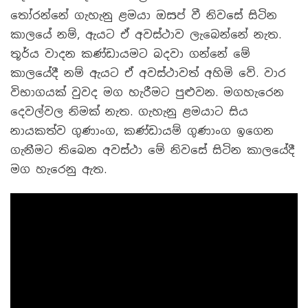
තෝරන්නේ ගැහැනු ළමයා ඔසප් වී නිවසේ සිටින
කාලයේ නම්, ඇයට ඒ අවස්ථාව ලැබෙන්නේ නැත.
තූර්ය වාදන කණ්ඩායමට බදවා ගන්නේ මේ
කාලයේදී නම් ඇයට ඒ අවස්ථාවත් අහිමි වේ. වාර
විභාගයක් වුවද මග හැරීමට පුළුවන. මගහැරෙන
දෙවල්වල නිමක් නැත. ගැහැනු ළමයාට සිය
නායකත්ව ගුණාංග, කණ්ඩායම් ගුණාංග ඉගෙන
ගැනීමට තිබෙන අවස්ථා මේ නිවසේ සිටින කාලයේදී
මග හැරෙනු ඇත.