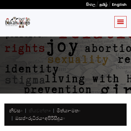
/
/
සිංහල
தமிழ்
English
නිවස
»
කියවන්න
»
මිත්යා-මත
»
ඔසප්-රුධිරය-අපිරිසිදුය
»