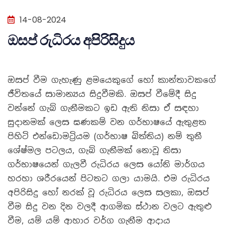
14-08-2024
ඔසප් රුධිරය අපිරිසිදුය
ඔසප් වීම ගැහැණු ළමයෙකුගේ හෝ කාන්තාවකගේ
ජීවිතයේ සාමාන්‍යය සිදුවීමකි. ඔසප් වීමේදී සිදු
වන්නේ ගැබ් ගැනීමකට ඉඩ ඇති නිසා ඒ සඳහා
සුදානමක් ලෙස ඝණකම් වන ගර්භාෂයේ ඇතුළත
පිහිටි එන්ඩොමට්‍රියම (ගර්භාෂ බිත්තිය) නම් තුනී
ශේෂ්මල පටලය, ගැබ් ගැනීමක් නොවූ නිසා
ගර්භාෂයෙන් ගැලවී රුධිරය ලෙස යෝනි මාර්ගය
හරහා ශරීරයෙන් පිටතට ගලා යාමයි. එම රුධිරය
අපිරිසිදු හෝ නරක් වූ රුධිරය ලෙස සලකා, ඔසප්
වීම සිදු වන දින වලදී ආගමික ස්ථාන වලට ඇතුළු
වීම, යම් යම් ආහාර වර්ග ගැනීම ආදාය