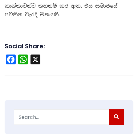
කාන්තාවන්ට තහනම් කර ඇත. එය සමාජයේ
පවතින වැරදි මතයකි.
Social Share:
Facebook
WhatsApp
X
Search
for: