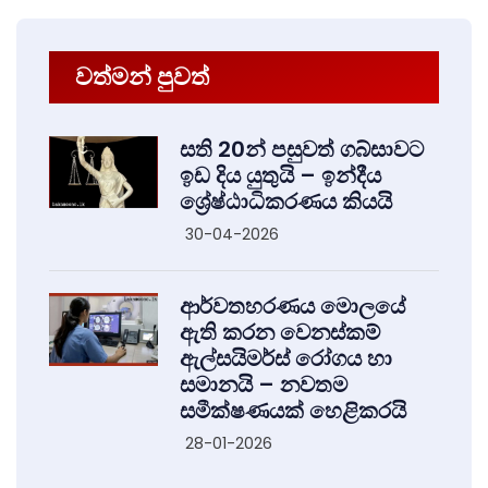
වත්මන් පුවත්
සති 20න් පසුවත් ගබ්සාවට
ඉඩ දිය යුතුයි – ඉන්දීය
ශ්‍රේෂ්ඨාධිකරණය කියයි
30-04-2026
ආර්වතහරණය මොලයේ
ඇති කරන වෙනස්කම්
ඇල්සයිමර්ස් රෝගය හා
සමානයි – නවතම
සමීක්ෂණයක් හෙළිකරයි
28-01-2026