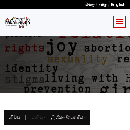
/
/
සිංහල
தமிழ்
English
නිවස
»
උගනිමු
»
ලිංගික-දිශානතිය
»