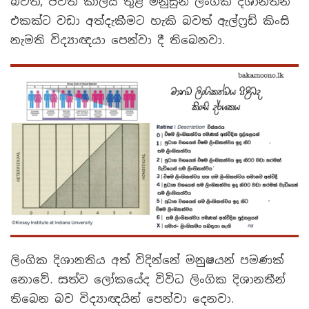
බවත්
,
ජීවිත කාලය තුළ මිනුසුන් ලිංගික දිශානතීන්
එකක්ට වඩා අත්දැකීමට හැකි බවත් ඇල්ෆ්‍රඩ් කිංසි
නැමති විද්‍යාඥයා පෙන්වා දී තිබෙනවා.
ලිංගික දිශානතිය අත් විදින්නේ මනුෂයන් පමණක්
නොවේ. සත්ව ලෝකයේද විවිධ ලිංගික දිශානතීන්
තිබෙන බව විද්‍යාඥයින් පෙන්වා දෙනවා.