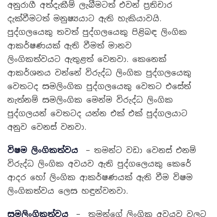
අනුරාගී අත්දැකීම් ලැබීමටත් එවන් ප්‍රතිචාර
දැක්වීමටත් මනුෂ්‍යයාට ඇති හැකියාවයි.
පුද්ගලයෙකු තවත් පුද්ගලයෙකු පිළිබඳ ලිංගික
ආකර්ෂණයක් ඇති වීමත් මානව
ලිංගිකත්වයට ඇතුළත් වෙනවා. කෙනෙක්
ආකර්ශනය වන්නේ විරුද්ධ ලිංගික පුද්ගලයෙකු
වෙතටද සමලිංගික පුද්ගලයෙකු වෙතට එසේත්
නැත්නම් සමලිංගික මෙන්ම විරුද්ධ ලිංගික
පුද්ගලයන් වෙතටද යන්න එක් එක් පුද්ගලයාට
අනුව වෙනස් වනවා.
විෂම ලිංගිකත්වය
– තමන්ට වඩා වෙනස් එනම්
විරුද්ධ ලිංගික අවයව ඇති පුද්ගලෙයකු කෙරේ
ආදර හෝ ලිංගික ආකර්ෂණයක් ඇති වීම විෂම
ලිංගිකත්වය ලෙස හඳුන්වනවා.
සමලිංගිකත්වය
– තමන්ගේ ලිංගික අවයව වලට