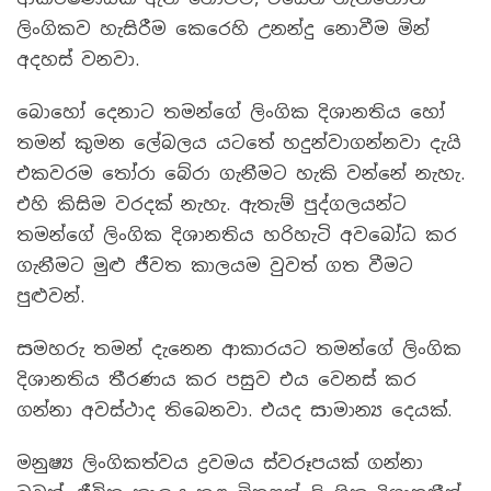
ලිංගිකව හැසිරීම කෙරෙහි උනන්දු නොවීම මින්
අදහස් වනවා.
බොහෝ දෙනාට තමන්ගේ ලිංගික දිශානතිය හෝ
තමන් කුමන ලේබලය යටතේ හදුන්වාගන්නවා දැයි
එකවරම තෝරා බේරා ගැනීමට හැකි වන්නේ නැහැ.
එහි කිසිම වරදක් නැහැ. ඇතැම් පුද්ගලයන්ට
තමන්ගේ ලිංගික දිශානතිය හරිහැටි අවබෝධ කර
ගැනීමට මුළු ජීවත කාලයම වුවත් ගත වීමට
පුළුවන්.
සමහරු තමන් දැනෙන ආකාරයට තමන්ගේ ලිංගික
දිශානතිය තීරණය කර පසුව එය වෙනස් කර
ගන්නා අවස්ථාද තිබෙනවා. එයද සාමාන්‍ය දෙයක්.
මනුෂ්‍ය ලිංගිකත්වය ද්‍රවමය ස්වරූපයක් ගන්නා