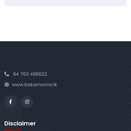
94 763 488622
www.bakamoono.lk
Disclaimer