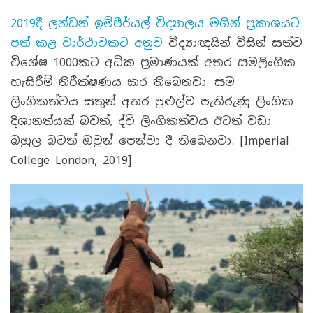
2019දී ලන්ඩන් ඉම්පීර්යල් විද්‍යාලය මගින් ප්‍රකාශයට
පත් කළ වාර්ථාවකට අනුව
විද්‍යාඥයින් විසින් සත්ව
විශේෂ 1000කට අධික ප්‍රමාණයක් අතර සමලිංගික
හැසිරීම් නිරීක්ෂණය කර තිබෙනවා. සම
ලිංගිකත්වය සතුන් අතර පුළුල්ව පැතිරුණු ලිංගික
දිශානත්යක් බවත්, ද්වී ලිංගිකත්වය ඊටත් වඩා
බහුල බවත් ඔවුන් පෙන්වා දී තිබෙනවා. [Imperial
College London, 2019]