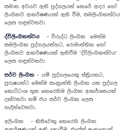
සමාන අවයව ඇති පුද්ගලයන් කෙරේ ආදර හෝ
ලිංගිකව ආකර්ෂණයක් ඇති වීම, සමලිංගිකත්වය
ලෙස හඳුන්වනවා.
ද්විලිංගිකත්වය
– විරුද්ධ ලිංගික මෙන්ම
සමලිංගික පුද්ගලයන්හට, රොමාන්තික හෝ
ලිංගිනව ආකර්ෂණයක් ඇතිවීම ‘ද්විලිංගිකත්වය’
ලෙස හඳුන්වනවා.
සර්ව ලිංගික
– යම් පුද්ගලයෙකු ස්ත්‍රියකට,
පුරුෂයන්ට මෙන්ම සංක්‍රාන්ති ලිංගික යන පුද්ගල
කොට්ටාශ තුන කෙරෙහිම ලිංගික ආකර්ශනයක්
දක්වනවා නම් එය සර්ව ලිංගික ලෙස
හැදින්වෙනවා.
අලිංගික – කිසිවෙකු කෙරෙහි ලිංගික
ආකර්ෂණයක් ඇති නොවීම, එසේත් නැතහොත්