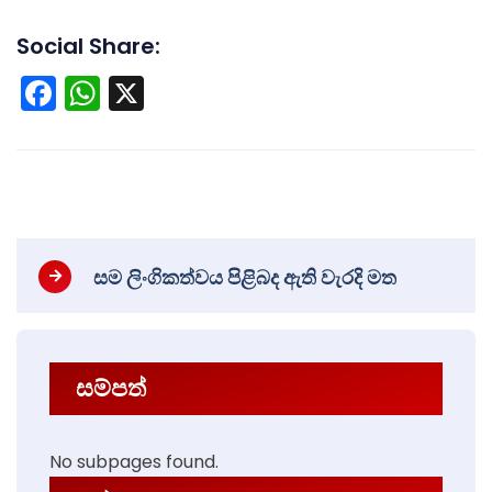
Social Share:
Facebook
WhatsApp
X
සම ලිංගිකත්වය පිළිබද ඇති වැරදි මත
සම්පත්
No subpages found.