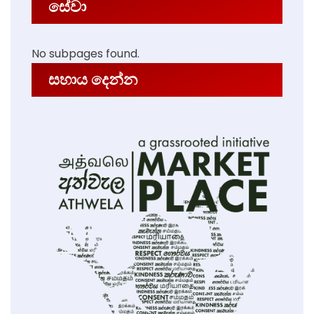
සේවා
No subpages found.
සහාය දෙන්න