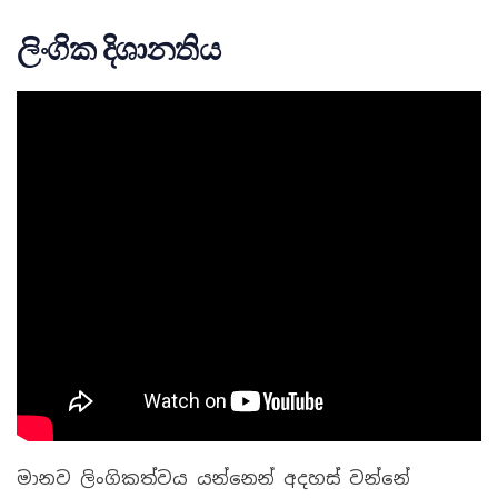
ලිංගික දිශානතිය
මානව ලිංගිකත්වය යන්නෙන් අදහස් වන්නේ