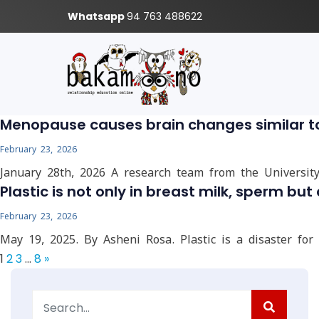
Whatsapp
94 763 488622
Menopause causes brain changes similar to
February 23, 2026
January 28th, 2026 A research team from the Universit
Plastic is not only in breast milk, sperm but 
February 23, 2026
May 19, 2025. By Asheni Rosa. Plastic is a disaster fo
1
2
3
…
8
»
Search
for: