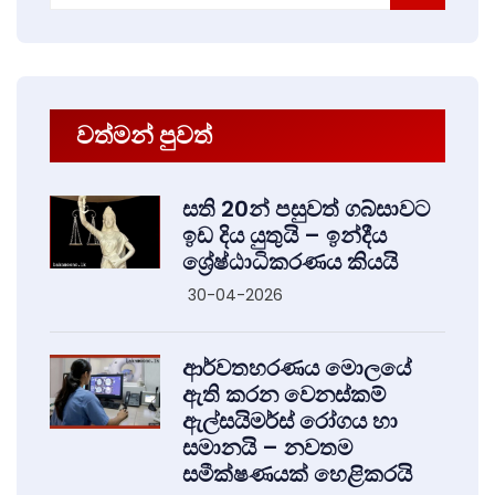
වත්මන් පුවත්
සති 20න් පසුවත් ගබ්සාවට
ඉඩ දිය යුතුයි – ඉන්දීය
ශ්‍රේෂ්ඨාධිකරණය කියයි
30-04-2026
ආර්වතහරණය මොලයේ
ඇති කරන වෙනස්කම්
ඇල්සයිමර්ස් රෝගය හා
සමානයි – නවතම
සමීක්ෂණයක් හෙළිකරයි