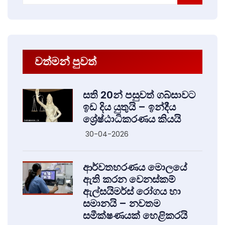
වත්මන් පුවත්
සති 20න් පසුවත් ගබ්සාවට
ඉඩ දිය යුතුයි – ඉන්දීය
ශ්‍රේෂ්ඨාධිකරණය කියයි
30-04-2026
ආර්වතහරණය මොලයේ
ඇති කරන වෙනස්කම්
ඇල්සයිමර්ස් රෝගය හා
සමානයි – නවතම
සමීක්ෂණයක් හෙළිකරයි