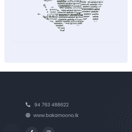
94 763 488622
www.bakamoono.lk