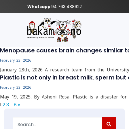
Whatsapp
94 763 488622
Menopause causes brain changes similar to
February 23, 2026
January 28th, 2026 A research team from the Universit
Plastic is not only in breast milk, sperm but 
February 23, 2026
May 19, 2025. By Asheni Rosa. Plastic is a disaster fo
1
2
3
…
8
»
Search
for: