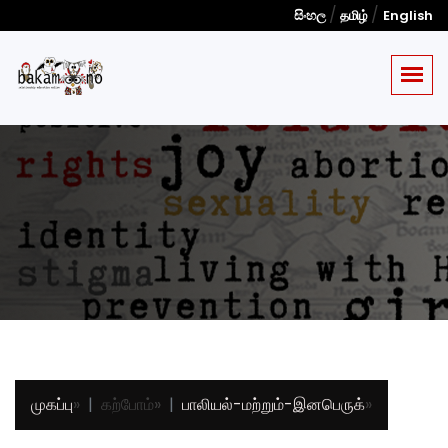
/
/
සිංහල
தமிழ்
English
முகப்பு
»
கற்போம்
»
பாலியல்-மற்றும்-இனபெருக்
»