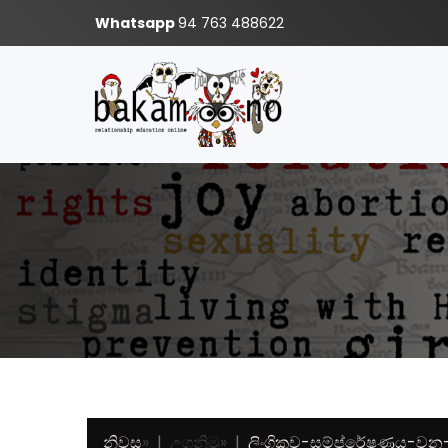
Whatsapp
94 763 488622
නිවස
»
උගනිමු
»
ලිංගිකව-සම්ප්රේෂණය-වන