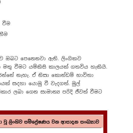
ම
 වීම
නීම
 ඔබට පෙනෙනවා ඇති. ලිංගිකව
තු වීමට යම්කිසි කාලයක් ගතවිය හැකියි.
්නේ නැහැ. ඒ නිසා කොන්ඩම් භාවිතා
ක් සදහා යොමු වී වැදගත්. මුල්
කාර ලබා ගෙන සාමාන්‍ය පරිදි ජීවත් වීමට