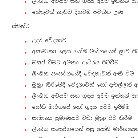
ලිංගික අවයව සහ ගුදය අවට ඉන්නන් ඇත
හේතුවක් නැතිව දිගටම පවතින උණ
ස්ත්‍රීන්ට
උදර වේදනාව
අසාමාන්‍ය ලෙස යෝනි මාර්ගයෙන් ශ්‍රාව පි
ඔසප් වීමට අමතර රුධිරය පිටවීම
ලිංගික සංසර්ගයේදී වේදනාවක් ඇති වීම
මුත්‍රා කිරීමේදී වේදනාවක් හෝ දැවිල්ලක් 
ලිංගික අවයව සහ ගුදය අවට ඉන්නන් ඇත
යෝනි මාර්ගයේ හෝ ගුදය අවට ඉදිමීම
සාමාන්‍ය ප්‍රමාණයට වඩා මුත්‍රා පිට කිරීම
ලිංගික සංසර්ගයෙන් පසු යෝනි මාර්ගයෙන්