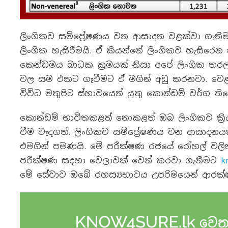
ලිංගිකව සම්ප්‍රේෂණය වන ආසාදන වළක්වා ගැන
ලිංගික හැසිරීමයි. ඒ කියන්නේ ලිංගිකව හැසිරෙන 
කෙන්ඩමය බාධක ක්‍රමයක් නිසා අපේ ලිංගික තරල 
වල සම එකට ගෑවීමට ඒ මගින් අඩු කරනවා. වෙළ
විවිධ මතුපිට ස්භාවයෙන් යුතු කොන්ඩම් වර්ග ති
කොන්ඩම් භාවිතකළත් නොකළත් ඔබ ලිංගිකව ක්‍ර
වීම වැදගත්. ලිංගිකව සම්ප්‍රේෂණය වන ආසාදනය
එමගින් පමණයි. මේ පරීක්ෂණ රජයේ රෝහල් වලින්
පරීක්ෂණ සදහා වෙලාවක් වෙන් කරවා ගැනීමට
k
මේ සේවාව ඔබේ රහස්‍යභාවය උපරිමයෙන් ආරක්ෂා 