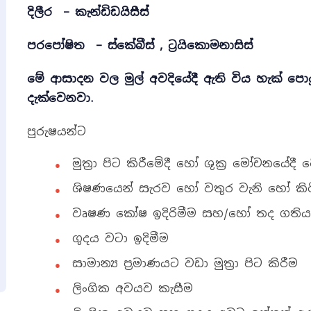
දිලීර – කැන්ඩිඩයිසීස්
පරපෝෂිත – ස්කේබීස්
,
ට්‍රයිකොමනාසිස්
මේ ආසාදන වල මුල් අවදියේදී ඇති විය හැක් පො
දැක්වෙනවා.
පුරුෂයන්ට
මුත්‍රා පිට කිරීමේදී හෝ ශුක්‍ර මෝචනයේද
ශිෂණයෙන් සැරව හෝ වතුර වැනි හෝ කිරි ප
වෘෂණ කෝෂ ඉදිරිමීම සහ/හෝ තද ගතියක
ගුදය වටා ඉදිමීම
සාමාන්‍ය ප්‍රමාණයට වඩා මුත්‍රා පිට කිරීම
ලිංගික අවයව කැසීම