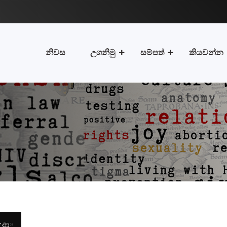
නිවස
උගනිමු
සම්පත්
කියවන්න
-ආ
»