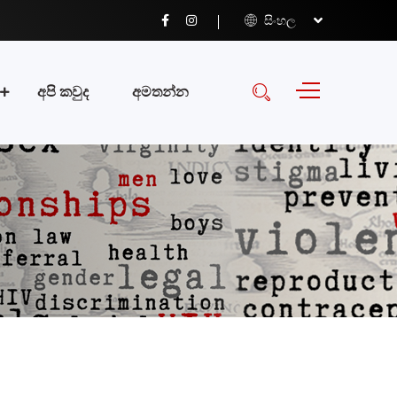
සිංහල
අපි කවුද
අමතන්න