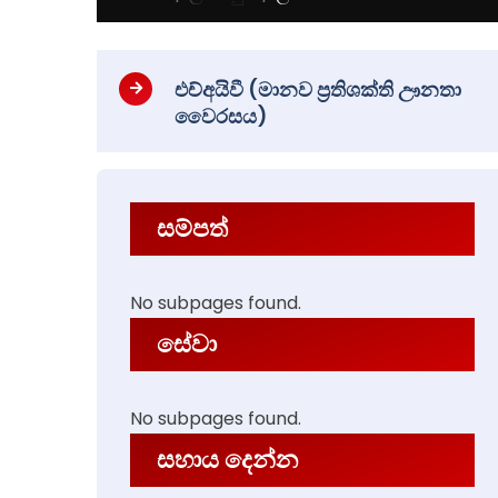
එච්අයිවී (මානව ප්‍රතිශක්ති ඌනතා
වෛරසය)
සම්පත්
No subpages found.
සේවා
No subpages found.
සහාය දෙන්න