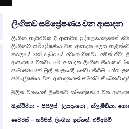
ලිංගිකව සම්ප්‍රේෂණය වන ආසාදන
ලිංගික හැසිරීමක දී ආසාදිත පුද්ගලයෙකුගෙන් 
ලිංගිකව සම්ප්‍රේෂණය වන ආසාදන ලෙස හැඳින්වෙනව
තරලයේ හෝ රුධිරයේ අඩංගු වනවා. අනිත් ඒවා 
ආසාදනය වනවා. මේ ආසාදන ලිංගික ක්‍රියාකාරී 
සාමාන්‍යයෙන් මුල් කාලයේදී මේවා කිසිම රෝග ල
සම්ප්‍රේෂණය වන ආසාදනයක් තමන්ට තිබෙනවාද
මූලික වශයෙන් ලිංගිකව සම්ප්‍රේෂණය වන ආසාදන
බැක්ටීරියා –
සිපිලිස්
(උපදංශය)
,
ක්ලැමීඩියා
,
ගොන
වෛරස් – හර්පීස්
,
ලිංගික ඉන්නන්
,
එච්අයිවී