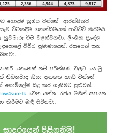
ීමට හොදම ක්‍රමය වන්නේ ආරක්ෂිතව
සෑම විටකදීම කොන්ඩමයක් පාවිච්චි කිරීමයි.
හුවමාරු වීම වළක්වනවා. ලිංගික ප්‍රදේශ
ඳපොළේ විවිධ ප්‍රමාණයෙන්, රසයෙන් සහ
බෙනවා.
ියාකරී කෙනෙක් නම් පරීක්ෂණ වලට යොමු
ක් තිබනවාද කියා දැනගත හැකි වන්නේ
 නොමිලේම සිදු කර ගැනීමට පුළුවන්.
now4sure.lk
වෙත යන්න. රජය මගින් සපයන
කිරීමට බැදී සිටිනවා.