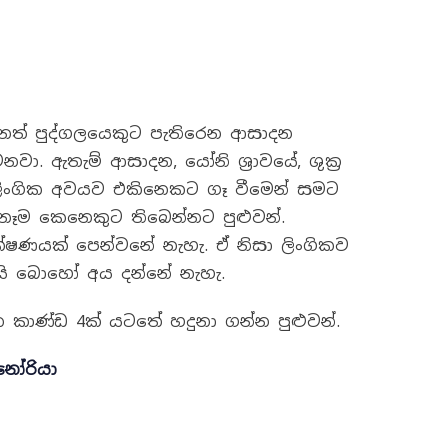
වෙනත් පුද්ගලයෙකුට පැතිරෙන ආසාදන
ා. ඇතැම් ආසාදන, යෝනි ශ්‍රාවයේ, ශුක්‍ර
ලිංගික අවයව එකිනෙකට ගෑ වීමෙන් සමට
ඕනෑම කෙනෙකුට තිබෙන්නට පුළුවන්.
ක්ෂණයක් පෙන්වනේ නැහැ. ඒ නිසා ලිංගිකව
ැයි බොහෝ අය දන්නේ නැහැ.
 කාණ්ඩ 4ක් යටතේ හදුනා ගන්න පුළුවන්.
ෝරියා