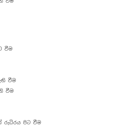
ි වීම
ට වීම
ඇති වීම
ි වීම
 රුධිරය පිට වීම