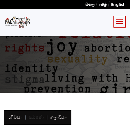
/
/
සිංහල
தமிழ்
English
නිවස
»
සම්පත්
»
ගැලරිය
»