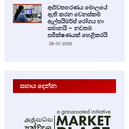
ආර්වතහරණය මොලයේ
ඇති කරන වෙනස්කම්
ඇල්සයිමර්ස් රෝගය හා
සමානයි – නවතම
සමීක්ෂණයක් හෙළිකරයි
28-01-2026
සහාය දෙන්න