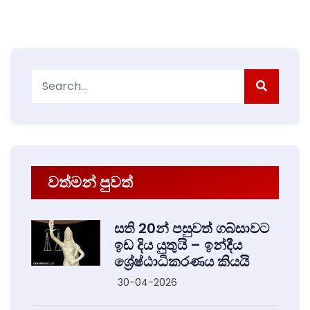
Search
for:
වත්මන් පුවත්
සති 20න් පසුවත් ගබ්සාවට
ඉඩ දිය යුතුයි – ඉන්දීය
ශ්‍රේෂ්ඨාධිකරණය කියයි
30-04-2026